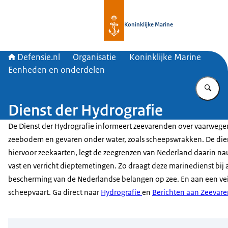
Naar de homepage van Defensie.nl
Koninklijke Marine
Defensie.nl
Organisatie
Koninklijke Marine
Eenheden en onderdelen
Vu
Dienst der Hydrografie
De Dienst der Hydrografie informeert zeevarenden over vaarwege
zeebodem en gevaren onder water, zoals scheepswrakken. De die
hiervoor zeekaarten, legt de zeegrenzen van Nederland daarin n
vast en verricht dieptemetingen. Zo draagt deze marinedienst bij
bescherming van de Nederlandse belangen op zee. En aan een vei
scheepvaart. Ga direct naar
Hydrografie
en
Berichten aan Zeevar