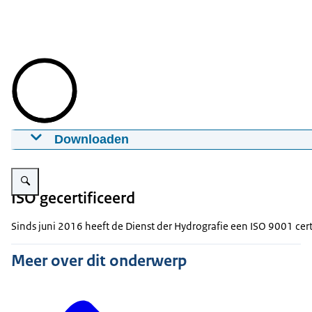
Downloaden
De Dienst der Hydrografie
Vergroot afbeelding Logo ISO certificatie Hydrografie.
30-11-2023
00:04:15
mp4
48.8 MB
ISO gecertificeerd
Download
Sinds juni 2016 heeft de Dienst der Hydrografie een ISO 9001 cert
Ondertiteling
Meer over dit onderwerp
srt
Download