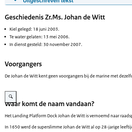
Uitgeschreven tekst
12-04-2018
01:37
mp4
19,1 MB
De amfibische transportschepen van de Koninklijke Marine
Geschiedenis Zr.Ms. Johan de Witt
worden ingezet in conflictsituaties, bijvoorbeeld voor ev
Download
De schepen zijn vliegveld, haven, parkeerplaats en zieken
Kiel gelegd: 18 juni 2003.
Ondertiteling
Te water gelaten: 13 mei 2006.
In een wereld waar een groot deel van de bevolking leeft 
srt
In dienst gesteld: 30 november 2007.
Download
Voorgangers
De Johan de Witt kent geen voorgangers bij de marine met dezel
Vergroot afbeelding Lynx-helikopter aan boord van Zr.Ms. Johan de Witt.
Waar komt de naam vandaan?
Het
Landing Platform Dock
Johan de Witt is vernoemd naar raadsp
In 1650 werd de superslimme Johan de Witt al op 28-jarige leefti