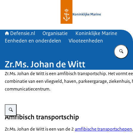
Naar de homepage van Defensie.nl
Koninklijke Marine
Defensie.nl
Organisatie
Koninklijke Marine
Eenheden en onderdelen
Vlooteenheden
Vu
Zr.Ms. Johan de Witt
Zr.Ms. Johan de Witt is een amfibisch transportschip. Het vormt e
combinatie van een vliegveld, haven, parkeergarage, ziekenhuis, 
communicatiecentrum.
Vergroot afbeelding Amfibisch transportschip Johan de Witt.
Amfibisch transportschip
Zr.Ms. Johan de Witt is een van de 2
amfibische transportschepen