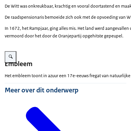
De Witt was onkreukbaar, krachtig en vooral doortastend en maakt
De raadspensionaris bemoeide zich ook met de opvoeding van Will
In 1672, het Rampjaar, ging alles mis. Het land werd aangevallen
vermoord door het door de Oranjepartij opgehitste gepeupel.
Vergroot afbeelding Embleem Zr.Ms. Johan de Witt
Embleem
Het embleem toont in azuur een 17e-eeuws fregat van natuurlijke 
Meer over dit onderwerp