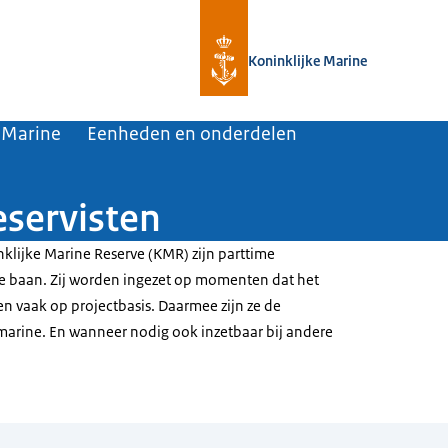
Naar de homepage van Defensie.nl
Koninklijke Marine
 Marine
Eenheden en onderdelen
eservisten
nklijke Marine Reserve (KMR) zijn parttime
ele baan. Zij worden ingezet op momenten dat het
 en vaak op projectbasis. Daarmee zijn ze de
e marine. En wanneer nodig ook inzetbaar bij andere