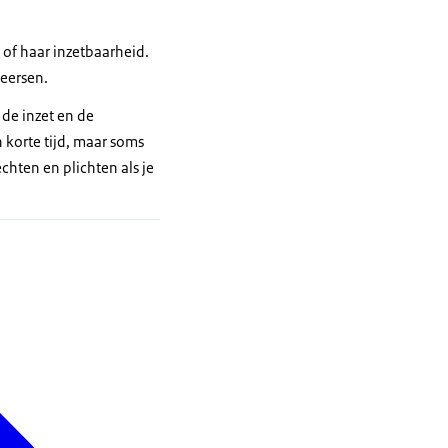
jn of haar inzetbaarheid.
heersen.
 de inzet en de
 korte tijd, maar soms
chten en plichten als je