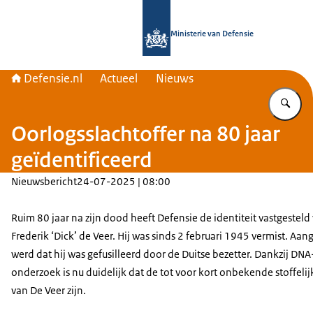
Naar de homepage van Defensie.nl
Ministerie van Defensie
Defensie.nl
Actueel
Nieuws
Vu
Oorlogsslachtoffer na 80 jaar
geïdentificeerd
Nieuwsbericht
24-07-2025 | 08:00
Ruim 80 jaar na zijn dood heeft Defensie de identiteit vastgesteld
Frederik ‘Dick’ de Veer. Hij was sinds 2 februari 1945 vermist. A
werd dat hij was gefusilleerd door de Duitse bezetter. Dankzij DNA
onderzoek is nu duidelijk dat de tot voor kort onbekende stoffelij
van De Veer zijn.