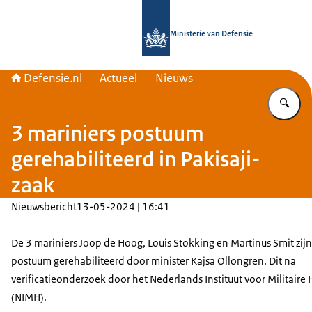
Naar de homepage van Defensie.nl
Ministerie van Defensie
Defensie.nl
Actueel
Nieuws
Vu
3 mariniers postuum
gerehabiliteerd in Pakisaji-
zaak
Nieuwsbericht
13-05-2024 | 16:41
De 3 mariniers Joop de Hoog, Louis Stokking en Martinus Smit zij
postuum gerehabiliteerd door minister Kajsa Ollongren. Dit na
verificatieonderzoek door het Nederlands Instituut voor Militaire H
(NIMH).