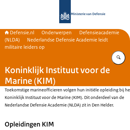
Naar de homepage van Defensie.nl
Ministerie van Defensie
Defensie.nl
Onderwerpen
Defensieacademie
(NLDA)
Nederlandse Defensie Academie leidt
militaire leiders op
Vu
Koninklijk Instituut voor de
Marine (KIM)
Toekomstige marineofficieren volgen hun initiële opleiding bij he
Koninklijk Instituut voor de Marine (KIM). Dit onderdeel van de
Nederlandse Defensie Academie (NLDA) zit in Den Helder.
Opleidingen KIM