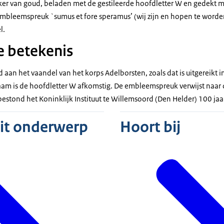
nker van goud, beladen met de gestileerde hoofdletter W en gedekt m
 embleemspreuk `sumus et fore speramus’ (wij zijn en ho­pen te worden)
l.
e betekenis
 aan het vaandel van het korps Adelborsten, zoals dat is uitgereikt 
am is de hoofdletter W afkomstig. De embleemspreuk verwijst naar 
bestond het Koninklijk Instituut te Willemsoord (Den Helder) 100 jaa
dit onderwerp
Hoort bij