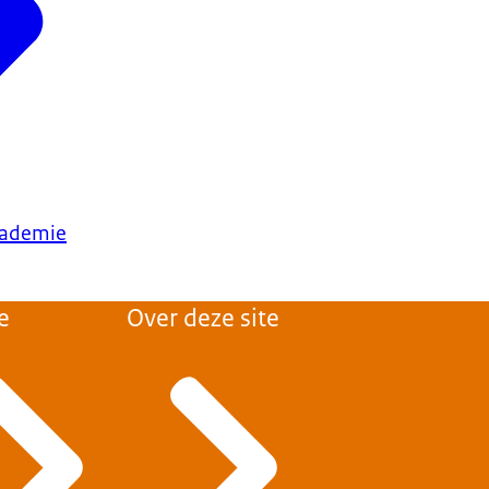
cademie
e
Over deze site