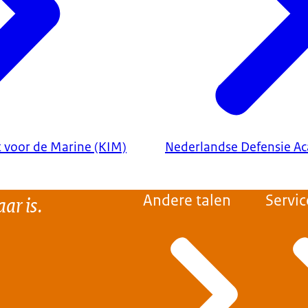
t voor de Marine (KIM)
Nederlandse Defensie A
ar is.
Andere talen
Servic