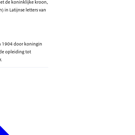
et de koninklijke kroon,
 in Latijnse letters van
in 1904 door koningin
de opleiding tot
r.