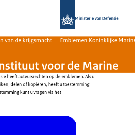
Naar de homepage van Defensie.nl
Ministerie van Defensie
 van de krijgsmacht
Emblemen Koninklijke Marin
nstituut voor de Marine
nsie heeft auteursrechten op de emblemen. Als u
ken, delen of kopiëren, heeft u toestemming
stemming kunt u vragen via het