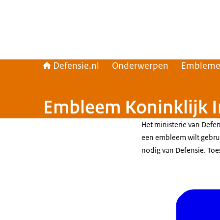
Defensie.nl
Onderwerpen
Emblemen
Embleem Koninklijk I
Het ministerie van Defe
een embleem wilt gebrui
nodig van Defensie. Toe