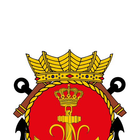
ing van embleem Koninklijk Instituut voor de Marine (KIM).