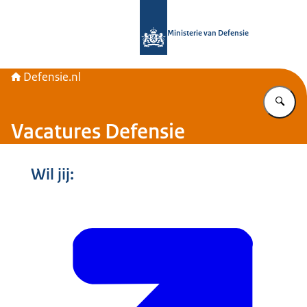
Naar de homepage van Defensie.nl
Ministerie van Defensie
Defensie.nl
Vu
Vacatures Defensie
Wil jij: