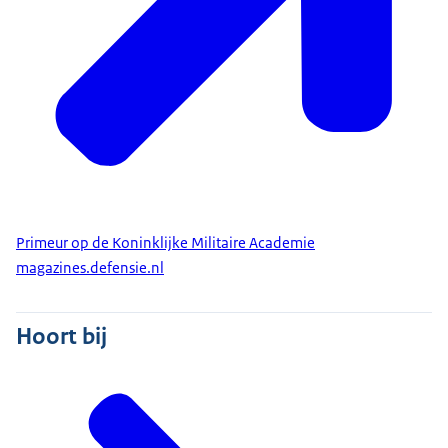
elkaar in de ogen kijken. Daar waar de steun
ophoudt. En de soldaat op zichzelf en de groep is
aangewezen. Waar we in een seconde beslissen of
we moeten redden, praten, vechten of
bemiddelen. In het meest extreme kunnen
beslissen over leven en dood.
Vorming en leiderschap zijn voorwaarden om dit
te kunnen. Vormen is jezelf een spiegel kunnen
voorhouden. Waar liggen mijn grenzen? Hoe
Primeur op de Koninklijke Militaire Academie
magazines.defensie.nl
reageer ik als ik daar overheen ga? Wat betekent
mijn gedrag voor anderen? Door intensieve
opleiding en training, onder realistische
Hoort bij
omstandigheden, ontwikkelen we unieke leiders.
Elke individuele kwaliteit moeten we benutten en
alleen door samenwerken kunnen we succesvol
zijn. We zijn bereid om alles te geven om anderen