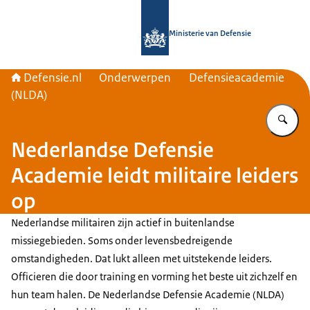
Naar de homepage van Defensie.nl
Ministerie van Defensie
Defensie.nl
Onderwerpen
Defensieacademie
(NLDA)
Vu
Nederlandse Defensie
Academie leidt militaire leiders
op
Nederlandse militairen zijn actief in buitenlandse
missiegebieden. Soms onder levensbedreigende
omstandigheden. Dat lukt alleen met uitstekende leiders.
Officieren die door training en vorming het beste uit zichzelf en
hun team halen. De Nederlandse Defensie Academie (NLDA)