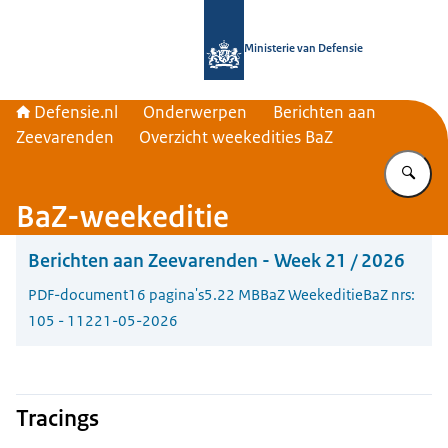
Naar de homepage van Defensie.nl
Ministerie van Defensie
Defensie.nl
Onderwerpen
Berichten aan
Zeevarenden
Overzicht weekedities BaZ
Vu
BaZ-weekeditie
Berichten aan Zeevarenden - Week 21 / 2026
PDF-document
16 pagina's
5.22 MB
BaZ Weekeditie
BaZ nrs:
105 - 112
21-05-2026
Tracings