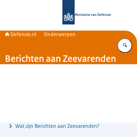
Naar de homepage van Defensie.nl
Ministerie van Defensie
Defensie.nl
Onderwerpen
Vu
Berichten aan Zeevarenden
Menu
Wat zijn Berichten aan Zeevarenden?