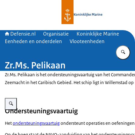
Naar de homepage van Defensie.nl
Koninklijke Marine
Defensie.nl
Organisatie
Koninklijke Marine
Eenheden en onderdelen
Vlooteenheden
Vu
Zr.Ms. Pelikaan
Zr.Ms. Pelikaan is het ondersteuningsvaartuig van het Command
Zeemacht in het Caribisch Gebied. Het schip ligt in Willemstad op
Vergroot afbeelding Zr.Ms. Pelikaan.
Ondersteuningsvaartuig
Het
ondersteuningsvaartuig
ondersteunt operaties en oefeningen v
Op de boeg staat de NAVO-aanduiding van het ondersteuningsvaa