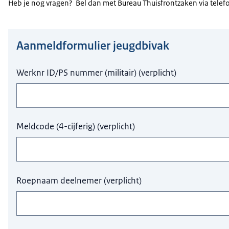
Heb je nog vragen? Bel dan met Bureau Thuisfrontzaken via tel
Aanmeldformulier jeugdbivak
Hier niets invullen a.u.b.
Werknr ID/PS nummer (militair)
(
verplicht
)
Meldcode (4-cijferig)
(
verplicht
)
Roepnaam deelnemer
(
verplicht
)