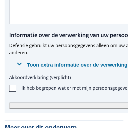
Informatie over de verwerking van uw perso
Defensie gebruikt uw persoonsgegevens alleen om uw a
anderen.
Toon extra informatie over de verwerki
Waarom worden deze gegevens gevraagd?
Akkoordverklaring
(
verplicht
)
Defensie gebruikt uw gegevens om uw aanmelding te ku
Ik heb begrepen wat er met mijn persoonsgegeve
Op welke manier worden uw gegevens verwerkt?
Defensie gebruikt uw gegevens voor uw aanmelding. 
Hoelang bewaren wij uw gegevens?
Meer over dit onderwerp
Zodra uw aanmelding is verwerkt vernietigt Defensie u