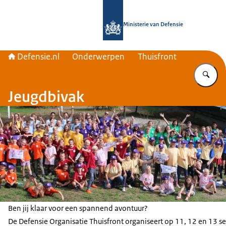
Naar de homepage van Defensie.nl
Ministerie van Defensie
Defensie.nl
Onderwerpen
Thuisfront
Vu
Jeugdbivak
Ben jij klaar voor een spannend avontuur?
De Defensie Organisatie Thuisfront organiseert op 11, 12 en 13 