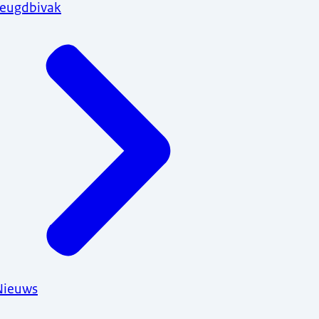
Jeugdbivak
Nieuws