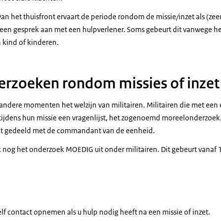
n het thuisfront ervaart de periode rondom de missie/inzet als (zeer)
een gesprek aan met een hulpverlener. Soms gebeurt dit vanwege het 
n kind of kinderen.
rzoeken rondom missies of inzet
ndere momenten het welzijn van militairen. Militairen die met een
ijdens hun missie een vragenlijst, het zogenoemd moreelonderzoek.
ct gedeeld met de commandant van de eenheid.
nog het onderzoek MOEDIG uit onder militairen. Dit gebeurt vanaf 1,
zelf contact opnemen als u hulp nodig heeft na een missie of inzet.