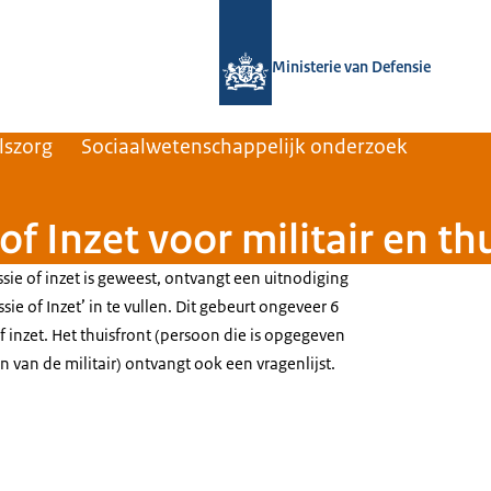
Naar de homepage van Defensie.nl
Ministerie van Defensie
lszorg
Sociaalwetenschappelijk onderzoek
of Inzet voor militair en th
ssie of inzet is geweest, ontvangt een uitnodiging
sie of Inzet’ in te vullen. Dit gebeurt ongeveer 6
 inzet. Het thuisfront (persoon die is opgegeven
n van de militair) ontvangt ook een vragenlijst.