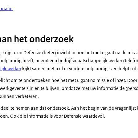
onnaire
st militairen op Vliegbasis Eindhoven.
aan het onderzoek
t, krijgt u en Defensie (beter) inzicht in hoe het met u gaat na de missie
 hulp nodig heeft, neemt een bedrijfsmaatschappelijk werker (telefo
ijk werker
kijkt samen met u of er verdere hulp nodig is en helpt u di
rplicht om te onderzoeken hoe het met u gaat na missie of inzet. Doo
rkgever te zijn en te blijven, omdat ze met uw informatie de (perso
t kunnen verbeteren.
m deel te nemen aan dat onderzoek. Aan het begin van de vragenlijst
oen. Ook die informatie is voor Defensie waardevol.