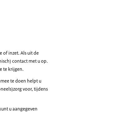
 of inzet. Als uit de
nisch) contact met u op.
e te krijgen.
r mee te doen helpt u
neels)zorg voor, tijdens
 kunt u aangegeven