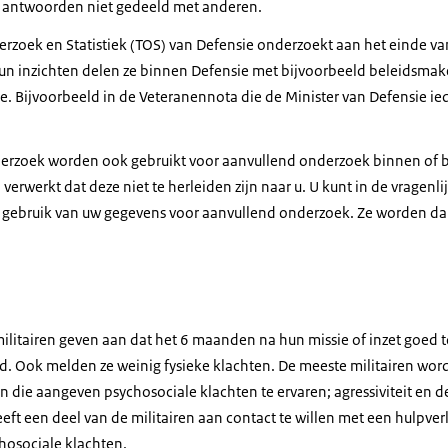
 antwoorden niet gedeeld met anderen.
rzoek en Statistiek (TOS) van Defensie onderzoekt aan het einde van
n inzichten delen ze binnen Defensie met bijvoorbeeld beleidsmake
e. Bijvoorbeeld in de Veteranennota die de Minister van Defensie ie
erzoek worden ook gebruikt voor aanvullend onderzoek binnen of bu
verwerkt dat deze niet te herleiden zijn naar u. U kunt in de vragenli
 gebruik van uw gegevens voor aanvullend onderzoek. Ze worden dan
ilitairen geven aan dat het 6 maanden na hun missie of inzet goed t
. Ook melden ze weinig fysieke klachten. De meeste militairen wor
ren die aangeven psychosociale klachten te ervaren; agressiviteit en d
t een deel van de militairen aan contact te willen met een hulpverl
osociale klachten.