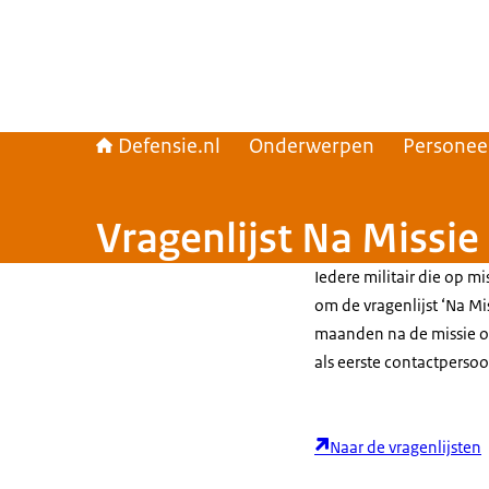
Defensie.nl
Onderwerpen
Personee
Vragenlijst Na Missie 
Iedere militair die op mi
om de vragenlijst ‘Na Mis
maanden na de missie of
als eerste contactpersoo
Naar de vragenlijsten