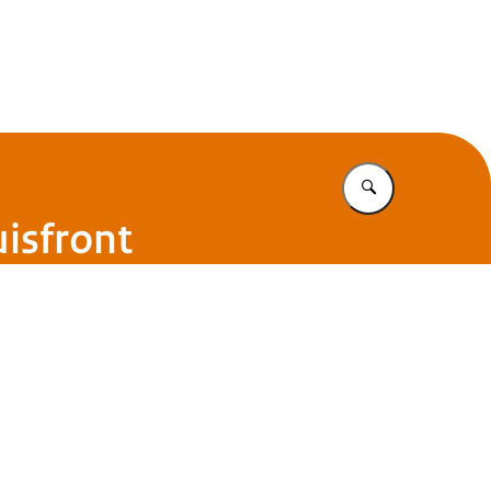
Vul in wat u z
uisfront