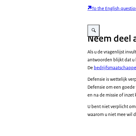
To the English questi
Vergroot afbeelding Aankom
Neem deel 
Als u de vragenlijst invul
antwoorden blijkt dat u
De
bedrijfsmaatschappel
Defensie is wettelijk ve
Defensie om een goede we
en na de missie of inze
U bent niet verplicht o
waarom u niet mee wil d