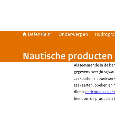
Defensie.nl
Onderwerpen
Hydrogra
Nautische producten
Als zeevarende in de ber
gegevens over (kust)wat
zeekaarten en boekwerken
zeekaarten, boeken en 
dienst
Berichten aan Ze
heeft om de producten t