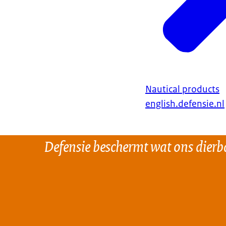
Nautical products
english.defensie.nl
Defensie beschermt wat ons dierba