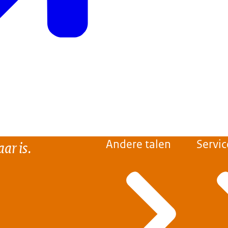
ar is.
Andere talen
Servic