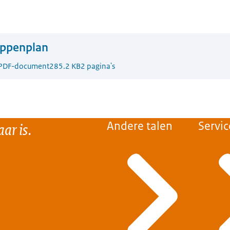
appenplan
PDF-document
285.2 KB
2 pagina's
ar is.
Andere talen
Servic