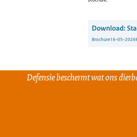
Download:
St
Brochure
16-05-2026
Defensie beschermt wat ons dierba