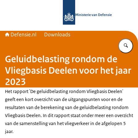
Naar de homepage van Defensie.nl
Ministerie van Defensie
Defensie.nl
Downloads
Vu
Geluidbelasting rondom de
Vliegbasis Deelen voor het jaar
2023
Het rapport 'De geluidbelasting rondom Vliegbasis Deelen'
geeft een kort overzicht van de uitgangspunten voor en de
resultaten van de berekening van de geluidbelasting rondom
Vliegbasis Deelen. In dit rapport staat onder meer een overzicht
van de samenstelling van het vliegverkeer in de afgelopen 5
jaar.