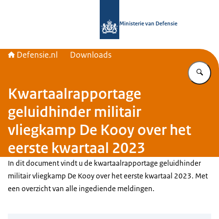
Naar de homepage van Defensie.nl
Ministerie van Defensie
Defensie.nl
Downloads
Vu
Kwartaalrapportage
geluidhinder militair
vliegkamp De Kooy over het
eerste kwartaal 2023
In dit document vindt u de kwartaalrapportage geluidhinder
militair vliegkamp De Kooy over het eerste kwartaal 2023. Met
een overzicht van alle ingediende meldingen.