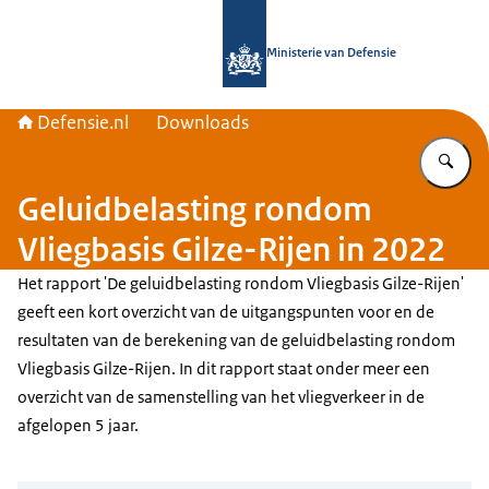
Naar de homepage van Defensie.nl
Ministerie van Defensie
Defensie.nl
Downloads
Vu
Geluidbelasting rondom
Vliegbasis Gilze-Rijen in 2022
Het rapport 'De geluidbelasting rondom Vliegbasis Gilze-Rijen'
geeft een kort overzicht van de uitgangspunten voor en de
resultaten van de berekening van de geluidbelasting rondom
Vliegbasis Gilze-Rijen. In dit rapport staat onder meer een
overzicht van de samenstelling van het vliegverkeer in de
afgelopen 5 jaar.