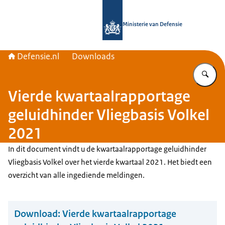
Naar de homepage van Defensie.nl
Ministerie van Defensie
Defensie.nl
Downloads
Vu
Vierde kwartaalrapportage
geluidhinder Vliegbasis Volkel
2021
In dit document vindt u de kwartaalrapportage geluidhinder
Vliegbasis Volkel over het vierde kwartaal 2021. Het biedt een
overzicht van alle ingediende meldingen.
Download:
Vierde kwartaalrapportage