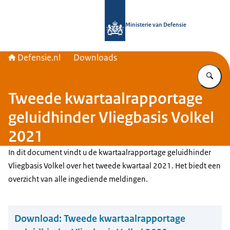
Naar de homepage van Defensie.nl
Ministerie van Defensie
Defensie.nl
Downloads
Vu
Tweede kwartaalrapportage
geluidhinder Vliegbasis Volkel
2021
In dit document vindt u de kwartaalrapportage geluidhinder
Vliegbasis Volkel over het tweede kwartaal 2021. Het biedt een
overzicht van alle ingediende meldingen.
Download:
Tweede kwartaalrapportage