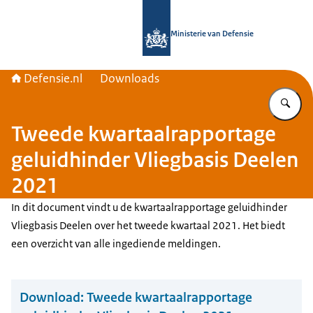
Naar de homepage van Defensie.nl
Ministerie van Defensie
Defensie.nl
Downloads
Vu
Tweede kwartaalrapportage
geluidhinder Vliegbasis Deelen
2021
In dit document vindt u de kwartaalrapportage geluidhinder
Vliegbasis Deelen over het tweede kwartaal 2021. Het biedt
een overzicht van alle ingediende meldingen.
Download:
Tweede kwartaalrapportage