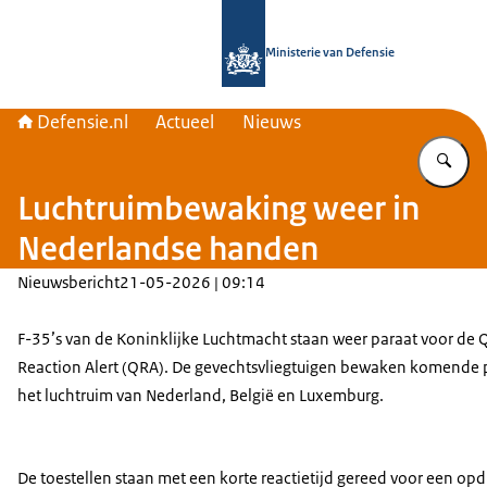
Naar de homepage van Defensie.nl
Ministerie van Defensie
Defensie.nl
Actueel
Nieuws
Vu
Luchtruimbewaking weer in
Nederlandse handen
Nieuwsbericht
21-05-2026 | 09:14
F-35’s van de Koninklijke Luchtmacht staan weer paraat voor de
Q
Reaction Alert
(QRA). De gevechtsvliegtuigen bewaken komende 
het luchtruim van Nederland, België en Luxemburg.
De toestellen staan met een korte reactietijd gereed voor een op