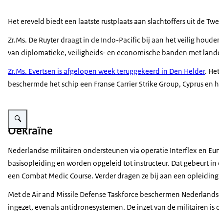
Het ereveld biedt een laatste rustplaats aan slachtoffers uit de
Zr.Ms. De Ruyter draagt in de Indo-Pacific bij aan het veilig hou
van diplomatieke, veiligheids- en economische banden met land
Zr.Ms. Evertsen is afgelopen week teruggekeerd in Den Helder
. He
beschermde het schip een Franse Carrier Strike Group, Cyprus en
Vergroot afbeelding Oekraïense militair met wapen.
Oekraïne
Nederlandse militairen ondersteunen via operatie Interflex en Eu
basisopleiding en worden opgeleid tot instructeur. Dat gebeurt in
een
Combat Medic Course.
Verder dragen ze bij aan een opleidi
Met de Air and Missile Defense Taskforce beschermen Nederlands
ingezet, evenals antidronesystemen. De inzet van de militairen is