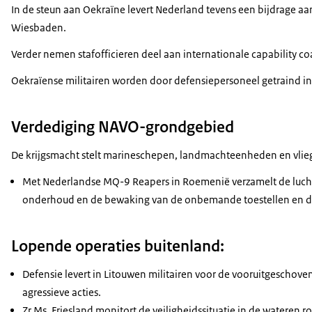
In de steun aan Oekraïne levert Nederland tevens een bijdrage aa
Wiesbaden.
Verder nemen stafofficieren deel aan internationale
capability co
Oekraïense militairen worden door defensiepersoneel getraind in 
Verdediging NAVO-grondgebied
De krijgsmacht stelt marineschepen, landmachteenheden en vlie
Met Nederlandse
MQ-9 Reapers
in Roemenië verzamelt de luch
onderhoud en de bewaking van de onbemande toestellen en de 
Lopende operaties buitenland:
Defensie levert in Litouwen militairen voor de vooruitgescho
agressieve acties.
Zr.Ms. Friesland monitort de veiligheidssituatie in de wateren 