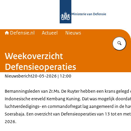
Naar de homepage van Defensie.nl
Ministerie van Defensie
Defensie.nl
Actueel
Nieuws
Vu
Weekoverzicht
Defensieoperaties
Nieuwsbericht
20-05-2026 | 12:00
Bemanningsleden van Zr.Ms. De Ruyter hebben een krans gelegd 
Indonesische ereveld Kembang Kuning. Dat was mogelijk doordat
luchtverdedigings- en commandofregat lag aangemeerd in de ha
Soerabaja. Een overzicht van Defensieoperaties van 13 tot en me
2026.