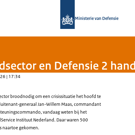
Naar de homepage van Defensie.nl
Ministerie van Defensie
foodsector en Defensie 2 han
26 | 17:34
ector broodnodig om een crisissituatie het hoofd te
t luitenant-generaal Jan-Willem Maas, commandant
steuningscommando, vandaag weten bij het
ervice Instituut Nederland. Daar waren 500
ls naartoe gekomen.