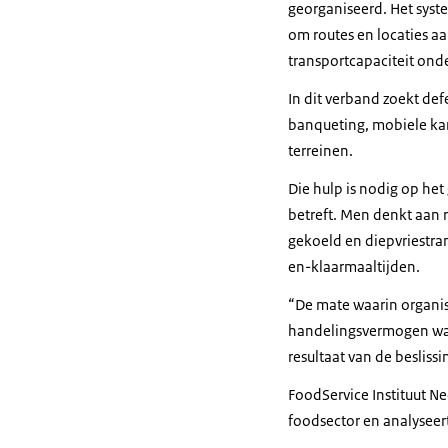
georganiseerd. Het syst
om routes en locaties aa
transportcapaciteit onde
In dit verband zoekt def
banqueting, mobiele kan
terreinen.
Die hulp is nodig op he
betreft. Men denkt aan r
gekoeld en diepvriestra
en-klaarmaaltijden.
“De mate waarin organis
handelingsvermogen wann
resultaat van de besli
FoodService Instituut Ne
foodsector en analyseert