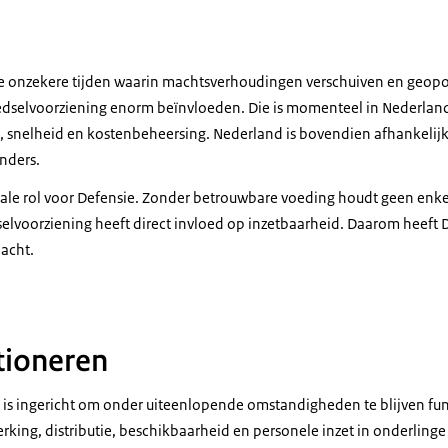
nant-generaal Jan-Willem Maas, commandant van het Defensie Ondersteuning
ge onzekere tijden waarin machtsverhoudingen verschuiven en geopo
edselvoorziening enorm beïnvloeden. Die is momenteel in Nederland
e, snelheid en kostenbeheersing. Nederland is bovendien afhankelijk
nders.
rale rol voor Defensie. Zonder betrouwbare voeding houdt geen enke
lvoorziening heeft direct invloed op inzetbaarheid. Daarom heeft 
dacht.
up van luitenant-generaal Jan-Willem Maas, commandant van het Defensie On
ctioneren
m is ingericht om onder uiteenlopende omstandigheden te blijven fun
rking, distributie, beschikbaarheid en personele inzet in onderlin