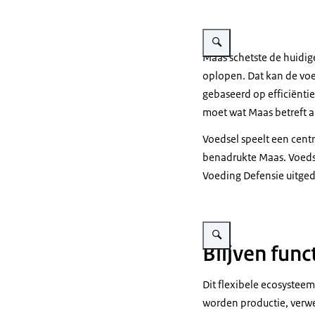
Vergroot afbeelding Luite
Maas schetste de huidi
oplopen. Dat kan de vo
gebaseerd op efficiënti
moet wat Maas betreft a
Voedsel speelt een cent
benadrukte Maas. Voedse
Voeding Defensie uitge
Vergroot afbeelding Close-
Blijven fun
Dit flexibele ecosystee
worden productie, verwe