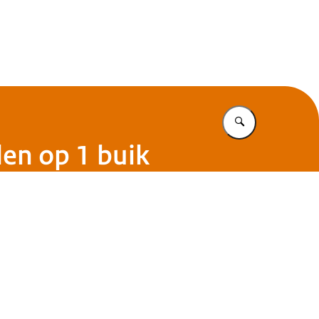
Vul in wat u z
den op 1 buik