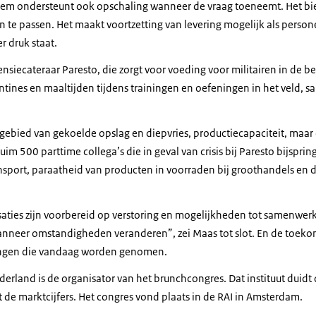
eem ondersteunt ook opschaling wanneer de vraag toeneemt. Het bie
n te passen. Het maakt voortzetting van levering mogelijk als persone
r druk staat.
ensiecateraar Paresto, die zorgt voor voeding voor militairen in de be
tines en maaltijden tijdens trainingen en oefeningen in het veld, 
t gebied van gekoelde opslag en diepvries, productiecapaciteit, maa
uim 500 parttime collega’s die in geval van crisis bij Paresto bijspri
nsport, paraatheid van producten in voorraden bij groothandels en 
aties zijn voorbereid op verstoring en mogelijkheden tot samenwer
eer omstandigheden veranderen”, zei Maas tot slot. En de toekomst
ssingen die vandaag worden genomen.
derland is de organisator van het brunchcongres. Dat instituut duidt
 de marktcijfers. Het congres vond plaats in de RAI in Amsterdam.