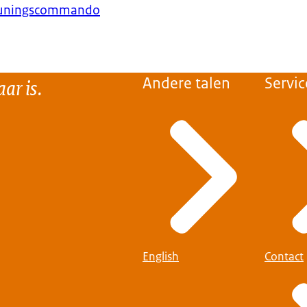
euningscommando
ar is.
Andere talen
Servic
English
Contact