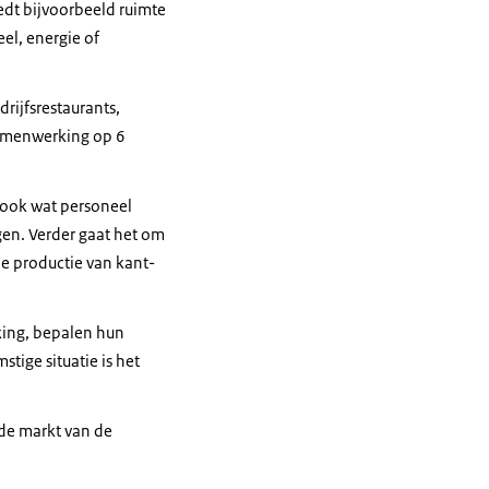
dt bijvoorbeeld ruimte
el, energie of
drijfsrestaurants,
samenwerking op 6
r ook wat personeel
ngen. Verder gaat het om
de productie van kant-
king, bepalen hun
ige situatie is het
 de markt van de