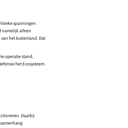
scommando, staat op een podium. Achter hem een scherm en op de voorgrond
litieke spanningen
 namelijk alleen
 van het buitenland. Dat
le operatie stand,
Defensie het Ecosysteem
dersteuningscommando, waarbi hij met zijn handen gebaart.
ctioneren. Daarbij
ge samenhang