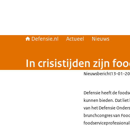
Defensie.nl
Actueel
Nieuws
In crisistijden zijn 
Nieuwsbericht
13-01-20
Defensie heeft de foods
kunnen bieden. Dat lie
van het Defensie Onder
brunchcongres van FoodS
foodserviceprofessiona