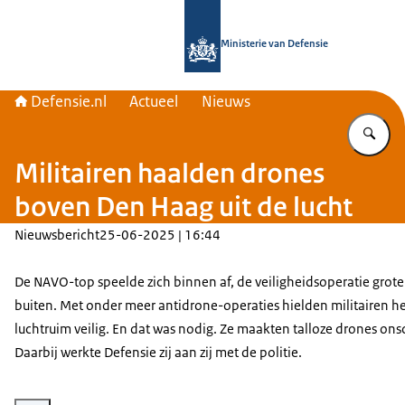
Naar de homepage van Defensie.nl
Ministerie van Defensie
Defensie.nl
Actueel
Nieuws
Vu
Militairen haalden drones
boven Den Haag uit de lucht
Nieuwsbericht
25-06-2025 | 16:44
De NAVO-top speelde zich binnen af, de veiligheidsoperatie grot
buiten. Met onder meer antidrone-operaties hielden militairen h
luchtruim veilig. En dat was nodig. Ze maakten talloze drones ons
Daarbij werkte Defensie zij aan zij met de politie.
Vergroot afbeelding Gijs Tuinman en burgemeester Jan van Zaanen praten bu