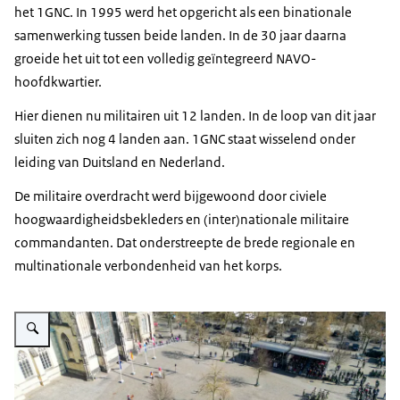
het 1GNC. In 1995 werd het opgericht als een binationale
samenwerking tussen beide landen. In de 30 jaar daarna
groeide het uit tot een volledig geïntegreerd NAVO-
hoofdkwartier.
Hier dienen nu militairen uit 12 landen. In de loop van dit jaar
sluiten zich nog 4 landen aan. 1GNC staat wisselend onder
leiding van Duitsland en Nederland.
De militaire overdracht werd bijgewoond door civiele
hoogwaardigheidsbekleders en (inter)nationale militaire
commandanten. Dat onderstreepte de brede regionale en
multinationale verbondenheid van het korps.
Vergroot afbeelding Het plein voor de kathedraal met de ceremonie vanuit d