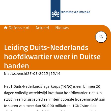
Naar de homepage van Defensie.nl
Ministerie van Defensie
Defensie.nl
Actueel
Nieuws
Vu
Leiding Duits-Nederlands
hoofdkwartier weer in Duitse
handen
Nieuwsbericht
27-03-2025 | 15:14
Het 1 Duits-Nederlands legerkorps (1GNC) is een binnen 20
dagen volledig wereldwijd inzetbaar hoofdkwartier. Het is in
staat in een crisisgebied een internationale troepenmacht aan
te sturen van meer dan 50.000 militairen. 1GNC stond de