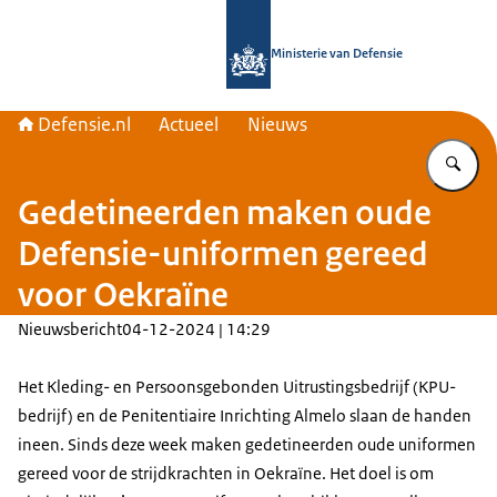
Naar de homepage van Defensie.nl
Ministerie van Defensie
Defensie.nl
Actueel
Nieuws
Vu
Gedetineerden maken oude
Defensie-uniformen gereed
voor Oekraïne
Nieuwsbericht
04-12-2024 | 14:29
Het Kleding- en Persoonsgebonden Uitrustingsbedrijf (KPU-
bedrijf) en de Penitentiaire Inrichting Almelo slaan de handen
ineen. Sinds deze week maken gedetineerden oude uniformen
gereed voor de strijdkrachten in Oekraïne. Het doel is om