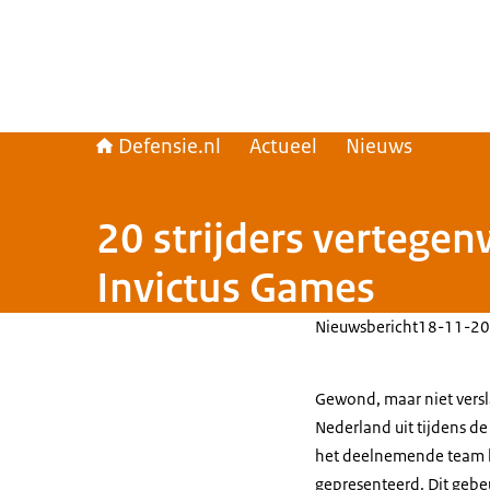
Defensie.nl
Actueel
Nieuws
20 strijders vertegen
Invictus Games
Nieuwsbericht
18-11-20
Gewond, maar niet vers
Nederland uit tijdens de
het deelnemende team bi
gepresenteerd. Dit gebeu