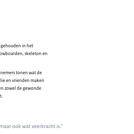
i gehouden in het
snowboarden, skeleton en
elnemers tonen wat de
milie en vrienden maken
tten zowel de gewonde
t.
, maar ook wat veerkracht is."