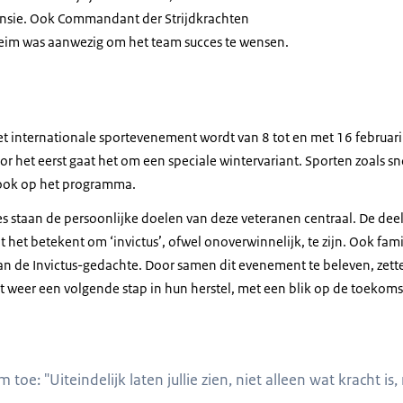
nsie. Ook Commandant der Strijdkrachten
eim was aanwezig om het team succes te wensen.
ep militaire sporters op een teamfoto.
et internationale sportevenement wordt van 8 tot en met 16 februar
oor het eerst gaat het om een speciale wintervariant. Sporten zoals 
ook op het programma.
s
staan de persoonlijke doelen van deze veteranen centraal. De de
at het betekent om ‘invictus’, ofwel onoverwinnelijk, te zijn. Ook fa
 van de Invictus-gedachte. Door samen dit evenement te beleven, ze
ont weer een volgende stap in hun herstel, met een blik op de toekoms
aal spreekt militaire sporters toe.
toe: "Uiteindelijk laten jullie zien, niet alleen wat kracht is