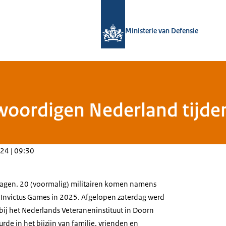
Naar de homepage van Defensie.nl
Ministerie van Defensie
woordigen Nederland tijden
24 | 09:30
lagen. 20 (voormalig) militairen komen namens
 Invictus
Games
in 2025. Afgelopen zaterdag werd
j het Nederlands Veteraneninstituut in Doorn
rde in het bijzijn van familie, vrienden en