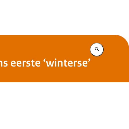
Vul in wat u z
s eerste ‘winterse’