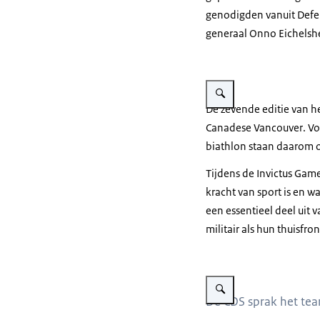
genodigden vanuit Defe
generaal Onno Eichelsh
Vergroot afbeelding Een gro
De zevende editie van h
Canadese
Vancouver
. V
biathlon staan daarom 
Tijdens de Invictus
Game
kracht van sport is en w
een essentieel deel uit
militair als hun thuisfr
Vergroot afbeelding De gener
De CDS sprak het team 