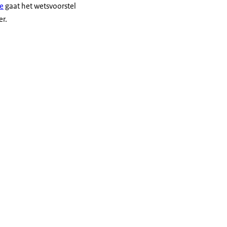
ie
gaat het wetsvoorstel
er.