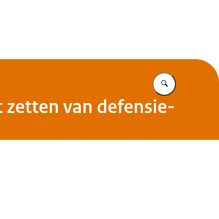
Vul in wat u z
 zetten van defensie-