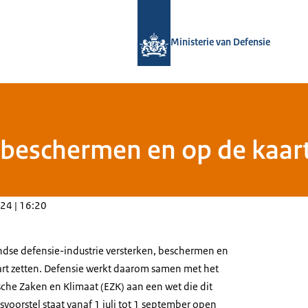
Naar de homepage van Defensie.nl
Ministerie van Defensie
 beschermen en op de kaart
24 | 16:20
ndse defensie-industrie versterken, beschermen en
art zetten. Defensie werkt daarom samen met het
che Zaken en Klimaat (EZK) aan een wet die dit
voorstel staat vanaf 1 juli tot 1 september open