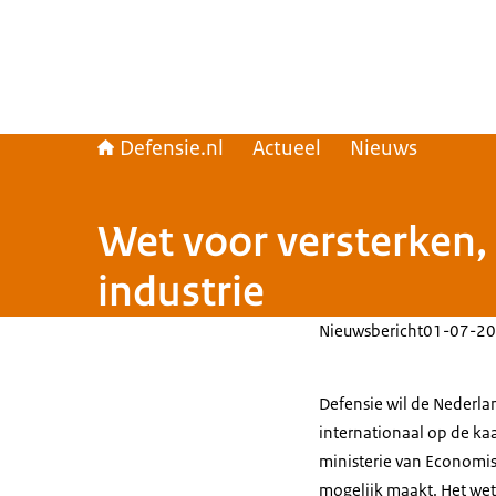
Defensie.nl
Actueel
Nieuws
Wet voor versterken,
industrie
Nieuwsbericht
01-07-20
Defensie wil de Nederla
internationaal op de ka
ministerie van Economis
mogelijk maakt. Het wets