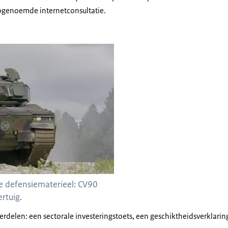
ogenoemde internetconsultatie.
90 infanteriegevechtsvoertuig.
 defensiematerieel: CV90
rtuig.
derdelen: een sectorale investeringstoets, een geschiktheidsverklari