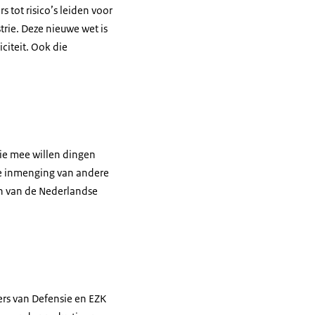
 tot risico’s leiden voor
rie. Deze nieuwe wet is
citeit. Ook die
ie mee willen dingen
e inmenging van andere
en van de Nederlandse
ers van Defensie en EZK