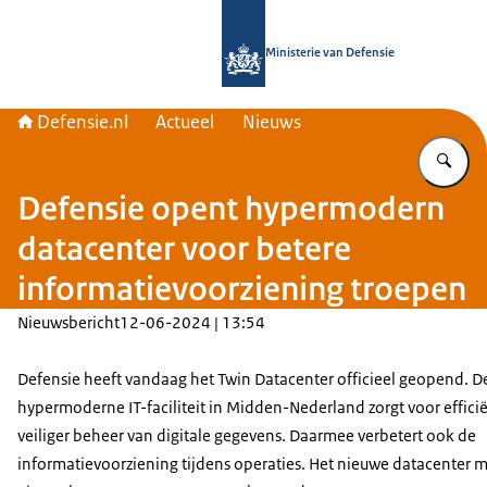
Naar de homepage van Defensie.nl
Ministerie van Defensie
Defensie.nl
Actueel
Nieuws
Vu
Defensie opent hypermodern
datacenter voor betere
informatievoorziening troepen
Nieuwsbericht
12-06-2024 | 13:54
Defensie heeft vandaag het Twin Datacenter officieel geopend. D
hypermoderne IT-faciliteit in Midden-Nederland zorgt voor effici
veiliger beheer van digitale gegevens. Daarmee verbetert ook de
informatievoorziening tijdens operaties. Het nieuwe datacenter 