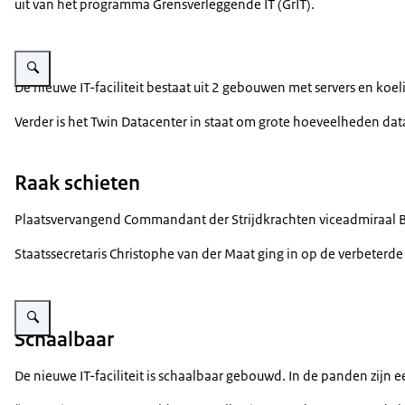
uit van het programma Grensverleggende IT (GrIT).
Vergroot afbeelding Kasten met servers in een datacentrum
De nieuwe IT-faciliteit bestaat uit 2 gebouwen met servers en koe
Verder is het Twin Datacenter in staat om grote hoeveelheden da
Raak schieten
Plaatsvervangend Commandant der Strijdkrachten viceadmiraal Boud
Staatssecretaris Christophe van der Maat ging in op de verbeterd
Vergroot afbeelding Plaatsvervangend Commandant der Strijdkrachten vic
Schaalbaar
De nieuwe IT-faciliteit is schaalbaar gebouwd. In de panden zijn 