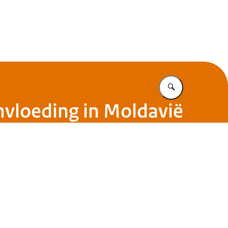
Vul in wat u z
nvloeding in Moldavië