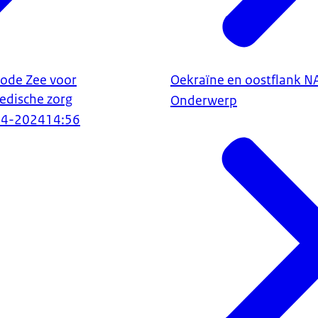
Rode Zee voor
Oekraïne en oostflank 
edische zorg
Onderwerp
04-2024
14:56