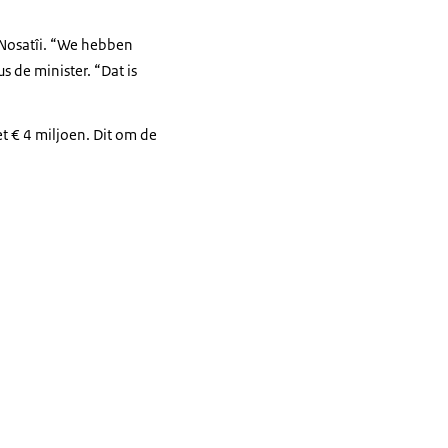
Nosatîi. “We hebben
 de minister. “Dat is
 € 4 miljoen. Dit om de