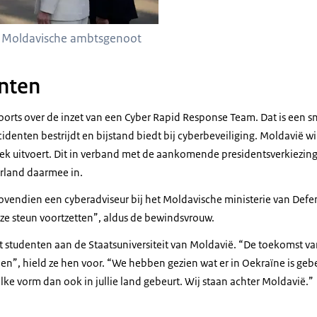
r Moldavische ambtsgenoot
nten
orts over de inzet van een
Cyber ​​Rapid Response Team
. Dat is een s
cidenten bestrijdt en bijstand biedt bij
cyber
beveiliging. Moldavië wi
k uitvoert. Dit in verband met de aankomende presidentsverkiezi
rland daarmee in.
bovendien een
cyber
adviseur bij het Moldavische ministerie van Def
e steun voortzetten”, aldus de bewindsvrouw.
 studenten aan de Staatsuniversiteit van Moldavië. “De toekomst van
eunen”, hield ze hen voor. “We hebben gezien wat er in Oekraïne is ge
ke vorm dan ook in jullie land gebeurt. Wij staan ​​achter Moldavië.”