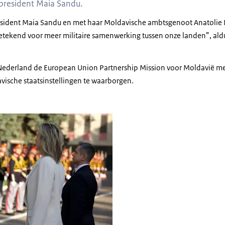
president Maia Sandu.
esident Maia Sandu en met haar Moldavische ambtsgenoot Anatolie 
etekend voor meer militaire samenwerking tussen onze landen”, aldus
Nederland de
European Union Partnership Mission
voor Moldavië met
vische staatsinstellingen te waarborgen.
en en Anatolie Nosatîi staan voor Moldavische militairen.