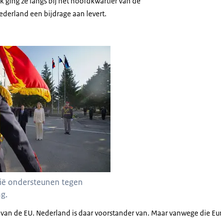
 ging ze langs bij het hoofdkwartier van de
ederland een bijdrage aan levert.
en en Anatolie Nosatîi staan tegenover Moldavische militairen.
ië ondersteunen tegen
g.
 van de EU. Nederland is daar voorstander van. Maar vanwege die Eu