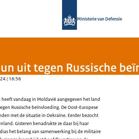
Naar de homepage van Defensie.nl
Ministerie van Defensie
eun uit tegen Russische beï
24 | 16:56
n heeft vandaag in Moldavië aangegeven het land
tegen Russische beïnvloeding. De Oost-Europese
nden met de situatie in Oekraïne. Eerder bezocht
land. Gisteren benadrukte ze daar bij haar
as het belang van samenwerking bij de militaire