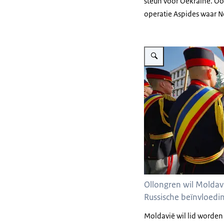
steun voor Oekraïne. Ook
operatie Aspides waar N
Vergroot afbeelding Ollongr
Ollongren wil Moldav
Russische beïnvloedin
Moldavië wil lid worden