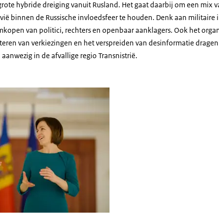
ote hybride dreiging vanuit Rusland. Het gaat daarbij om een mix van
ë binnen de Russische invloedsfeer te houden. Denk aan militaire i
kopen van politici, rechters en openbaar aanklagers. Ook het orga
teren van verkiezingen en het verspreiden van desinformatie dragen
 aanwezig in de afvallige regio Transnistrië.
ren en Maia Sandu staan met elkaar te praten.