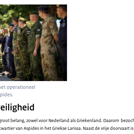
ster begroet het personeel van het operationeel hoofdkwartier van Aspides.
het operationeel
pides.
eiligheid
n groot belang, zowel voor Nederland als Griekenland. Daarom bezoch
artier van Aspides in het Griekse Larissa. Naast de vrije doorvaart i