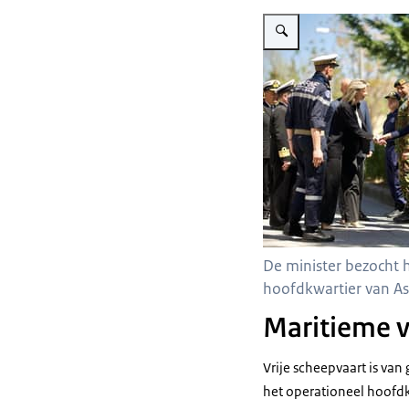
Vergroot afbeelding De mini
De minister bezocht 
hoofdkwartier van As
Maritieme v
Vrije scheepvaart is va
het operationeel hoofdkw