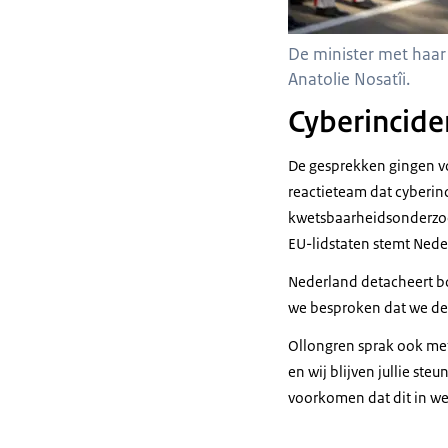
De minister met haa
Anatolie Nosatîi.
Cyberincide
De gesprekken gingen vo
reactieteam dat
cyber
in
kwetsbaarheidsonderzoe
EU-lidstaten stemt Nede
Nederland detacheert 
we besproken dat we dez
Ollongren sprak ook met
en wij blijven jullie st
voorkomen dat dit in wel