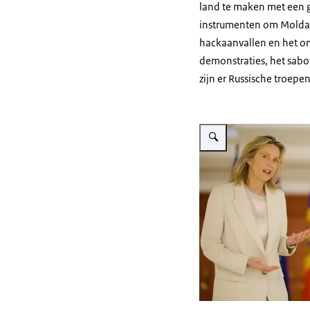
land te maken met een gr
instrumenten om Moldavi
hackaanvallen en het om
demonstraties, het sabo
zijn er Russische troepen
Vergroot afbeelding Ollong