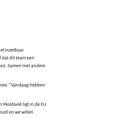
nel inzetbaar
l dat dit team een
ngen. Samen met andere
ensie. “Vandaag hebben
 Moldavië ligt in de EU
beurd en we willen