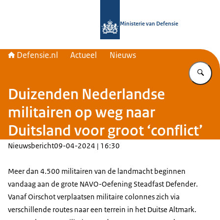
Naar de homepage van Defensie.nl
Ministerie van Defensie
Defensie.nl
Actueel
Nieuws
Vu
Duizenden Nederlandse
militairen op weg naar
Duitsland voor groot ‘conflict’
Nieuwsbericht
09-04-2024 | 16:30
Meer dan 4.500 militairen van de landmacht beginnen
vandaag aan de grote NAVO-Oefening
Steadfast Defender
.
Vanaf Oirschot verplaatsen militaire colonnes zich via
verschillende routes naar een terrein in het Duitse
Altmark
.