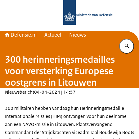
Naar de homepage van Defensie.nl
Ministerie van Defensie
Defensie.nl
Actueel
Nieuws
Vu
300 herinneringsmedailles
voor versterking Europese
oostgrens in Litouwen
Nieuwsbericht
04-04-2024 | 14:57
300 militairen hebben vandaag hun Herinneringsmedaille
Internationale Missies (HIM) ontvangen voor hun deelname
aan een NAVO-missie in Litouwen. Plaatsvervangend
Commandant der Strijdkrachten viceadmiraal Boudewijn Boots