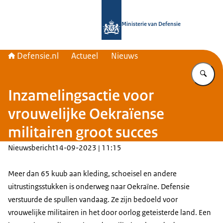
Naar de homepage van Defensie.nl
Ministerie van Defensie
Defensie.nl
Actueel
Nieuws
Vu
Inzamelingsactie voor
vrouwelijke Oekraïense
militairen groot succes
Nieuwsbericht
14-09-2023 | 11:15
Meer dan 65 kuub aan kleding, schoeisel en andere
uitrustingsstukken is onderweg naar Oekraïne. Defensie
verstuurde de spullen vandaag. Ze zijn bedoeld voor
vrouwelijke militairen in het door oorlog geteisterde land. Een