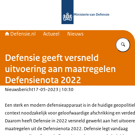
Naar de homepage van Defensie.nl
Ministerie van Defensie
Defensie.nl
Actueel
Nieuws
Vu
Defensie geeft versneld
uitvoering aan maatregelen
Defensienota 2022
Nieuwsbericht
17-05-2023 | 10:30
Een sterk en modern defensieapparaat is in de huidige geopolitie
context noodzakelijk voor geloofwaardige afschrikking en verded
Daarom heeft Defensie in 2022 versneld gewerkt aan het uitvoer
maatregelen uit de Defensienota 2022. Defensie legt vandaag