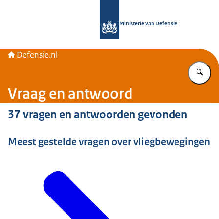
Naar de homepage van Defensie.nl
Ministerie van Defensie
Defensie.nl
Vu
Vraag en antwoord
37 vragen en antwoorden gevonden
Meest gestelde vragen over vliegbewegingen