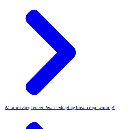
Waarom vliegt er een Awacs-vliegtuig boven mijn woning?