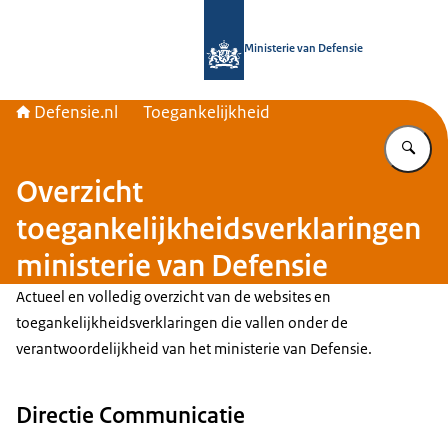
Naar de homepage van Defensie.nl
Ministerie van Defensie
Defensie.nl
Toegankelijkheid
Vu
Overzicht
toegankelijkheidsverklaringen
ministerie van Defensie
Actueel en volledig overzicht van de
websites
en
toegankelijkheidsverklaringen die vallen onder de
verantwoordelijkheid van het ministerie van Defensie.
Directie Communicatie