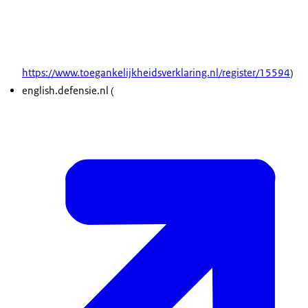
https://www.toegankelijkheidsverklaring.nl/register/15594
)
english
.defensie.nl (