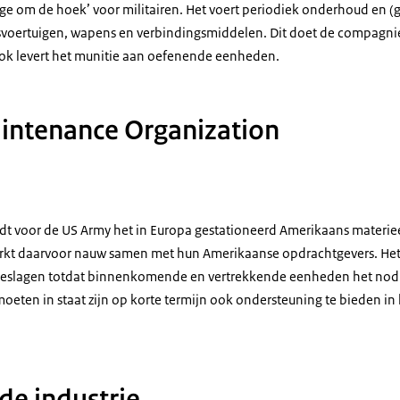
ge om de hoek’ voor militairen. Het voert periodiek onderhoud en (gr
svoertuigen, wapens en verbindingsmiddelen. Dit doet de compagnie
Ook levert het munitie aan oefenende eenheden.
intenance Organization
n geeft aanwijzingen aan de bestuurder van een rupsvoertuig. Die staat op ee
dt voor de
US Army
het in Europa gestationeerd Amerikaans materieel
rkt daarvoor nauw samen met hun Amerikaanse opdrachtgevers. He
pgeslagen totdat binnenkomende en vertrekkende eenheden het nod
eten in staat zijn op korte termijn ook ondersteuning te bieden in 
itair bezig met de motor aan een voertuig.
e industrie