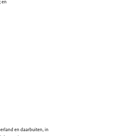
g en
n.
erland en daarbuiten, in