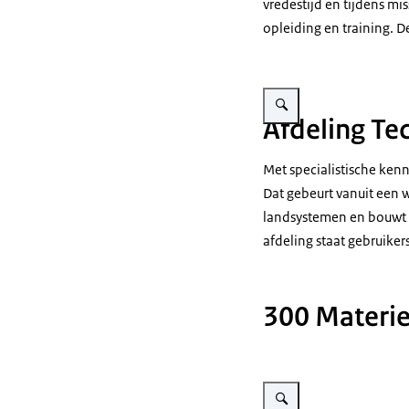
vredestijd en tijdens mi
opleiding en training. D
Vergroot afbeelding Een mil
Afdeling Te
Met specialistische ken
Dat gebeurt vanuit een 
landsystemen en bouwt h
afdeling staat gebruike
300 Materie
Vergroot afbeelding Milita