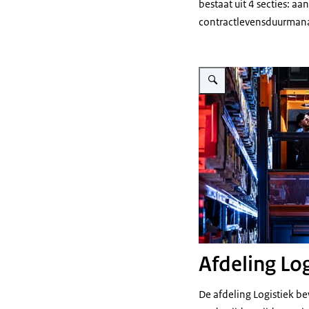
bestaat uit 4 secties: a
contractlevensduurman
Vergroot afbeelding Een me
Afdeling Log
De afdeling Logistiek b