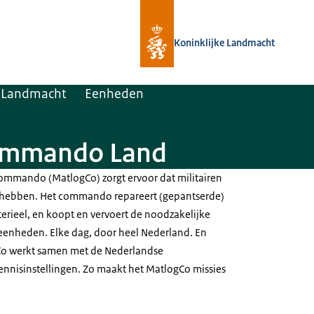
Naar de homepage van Defensie.nl
Koninklijke Landmacht
e Landmacht
Eenheden
Commando Land
Commando (MatlogCo) zorgt ervoor dat militairen
 hebben. Het commando repareert (gepantserde)
erieel, en koopt en vervoert de noodzakelijke
seenheden. Elke dag, door heel Nederland. En
Co werkt samen met de Nederlandse
kennisinstellingen. Zo maakt het MatlogCo missies