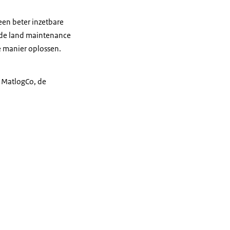
en beter inzetbare
mde
land maintenance
e manier oplossen.
or MatlogCo, de