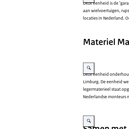
Deze eenheid is de ‘gara
aan wielvoertuigen, rup
locaties in Nederland. 
Materiel Ma
Vergroot afbeelding Een ma
Deze eenheid onderhou
Limburg. De eenheid we
legermaterieel staat o
Nederlandse monteurs mo
Vergroot afbeelding Een mil
Samen met d