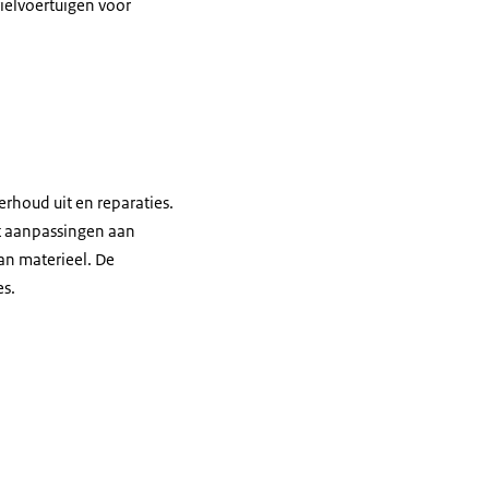
wielvoertuigen voor
ap.
rhoud uit en reparaties.
t aanpassingen aan
an materieel. De
es.
.