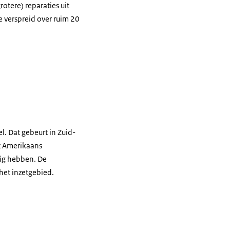
otere) reparaties uit
 verspreid over ruim 20
n goederentrein.
. Dat gebeurt in Zuid-
t Amerikaans
ig hebben. De
het inzetgebied.