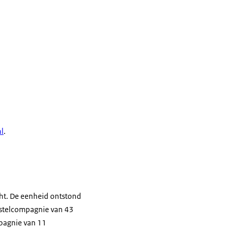
l
.
cht. De eenheid ontstond
stelcompagnie van 43
pagnie van 11