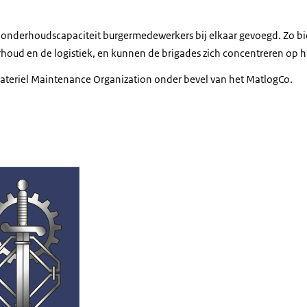
 onderhoudscapaciteit burgermedewerkers bij elkaar gevoegd. Zo b
erhoud en de logistiek, en kunnen de brigades zich concentreren op 
ateriel Maintenance Organization
onder bevel van het MatlogCo.
lding van embleem Materieellogistiek Commando Land.