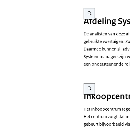
Vergroot afbeelding Een vro
Afdeling Sy
De analisten van deze a
gebruikte voertuigen. Zo 
Daarmee kunnen zij adv
Systeemmanagers zijn ve
een ondersteunende rol
Vergroot afbeelding Een pe
Inkoopcent
Het Inkoopcentrum regel
Het centrum zorgt dat mi
gebeurt bijvoorbeeld vi