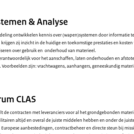
uw kijkt naar een groot, blauw verlicht scherm.
stemen & Analyse
fdeling ontwikkelen kennis over (wapen)systemen door informatie te
krijgen zij inzicht in de huidige en toekomstige prestaties en kosten 
iseren over gebruik en onderhoud van materieel.
rantwoordelijk voor het aanschaffen, laten onderhouden en afstot
. Voorbeelden zijn: vrachtwagens, aanhangers, geneeskundig mater
rsoon in een spijkeroverhemd houdt een smartphone vast in de ene hand en w
rum CLAS
t de contracten met leveranciers voor al het grondgebonden materie
litairen altijd en overal de juiste middelen hebben en onder de juis
a Europese aanbestedingen, contractbeheer en directe steun bij mis