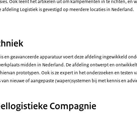
ssies. Ook leent het artikelen uit om kampementen in te richten, en 
e afdeling Logistiek is gevestigd op meerdere locaties in Nederland.
itair voert onderhoud uit aan een gepantserd voertuig met speciaal gereedsch
chniek
nis en geavanceerde apparatuur voert deze afdeling ingewikkeld onde
werkplaats midden in Nederland. De afdeling ontwerpt en ontwikkel
iervan prototypen. Ook is ze expert in het onderzoeken en testen v
rs van nieuwe of aangepaste (wapen)systemen bij met kennis en advi
ellogistieke Compagnie
ire monteurs bezig met het onderhoud aan een CV90 infanteriegevechtsvoertuig