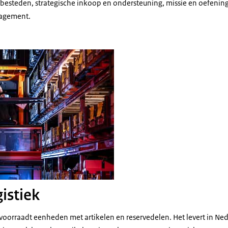
anbesteden, strategische inkoop en ondersteuning, missie en oefenin
agement.
dewerker in een vorkheftruck kijkt naar de goederen in een hoogbouwmagazij
istiek
evoorraadt eenheden met artikelen en reservedelen. Het levert in Ned