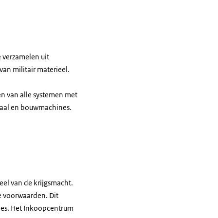
 verzamelen uit
van militair materieel.
en van alle systemen met
iaal en bouwmachines.
ijst met de andere hand naar de opgestapelde doosjes.
el van de krijgsmacht.
te voorwaarden. Dit
sies. Het Inkoopcentrum