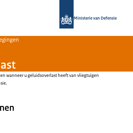
Naar de homepage van Defensie.nl
Ministerie van Defensie
egingen
last
en wanneer u geluidsoverlast heeft van vliegtuigen
nsie.
enen