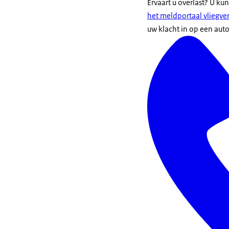
Ervaart u overlast? U ku
het meldportaal vliegve
uw klacht in op een aut