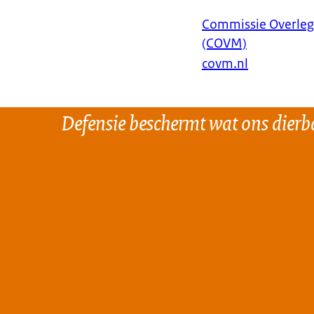
Commissie Overleg 
(COVM)
covm.nl
Defensie beschermt wat ons dierba