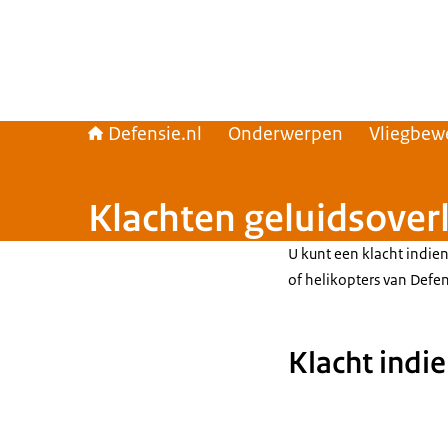
Defensie.nl
Onderwerpen
Vliegbew
Klachten geluidsover
U kunt een klacht indien
of helikopters van Defe
Klacht indi