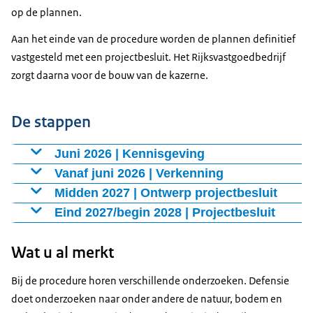
op de plannen.
Aan het einde van de procedure worden de plannen definitief
vastgesteld met een projectbesluit. Het Rijksvastgoedbedrijf
zorgt daarna voor de bouw van de kazerne.
De stappen
Juni 2026 | Kennisgeving
Defensie publiceert de Kennisgeving voornemen
Vanaf juni 2026 | Verkenning
Projectbesluit, participatie en mer, het participatieplan
Defensie onderzoekt welke effecten de plannen
Midden 2027 | Ontwerp projectbesluit
en de Notitie Reikwijdte en Detailniveau (NRD). Hierop
hebben op bijvoorbeeld de omgeving, natuur, verkeer
Defensie publiceert het ontwerp projectbesluit. Hierin
Eind 2027/begin 2028 | Projectbesluit
kon iedereen van 10 juni tot en met 21 juli 2026
en leefbaarheid. Daarnaast wordt bekeken welke
staat hoe het project eruit gaat zien en welke keuzes zijn
Defensie stelt het definitieve projectbesluit vast. Daarna
reageren door een zienswijze in te dienen. Ook
oplossingen en maatregelen mogelijk zijn. Reacties uit
gemaakt op basis van de onderzoeken en reacties uit
Wat u al merkt
kan de bouw starten.
organiseerde Defensie op 23 juni een
de omgeving worden hierbij meegenomen.
de omgeving. Inwoners en belanghebbenden kunnen
Bij de procedure horen verschillende onderzoeken. Defensie
informatiebijeenkomst.
het ontwerp bekijken en opnieuw reageren met een
doet onderzoeken naar onder andere de natuur, bodem en
zienswijze.