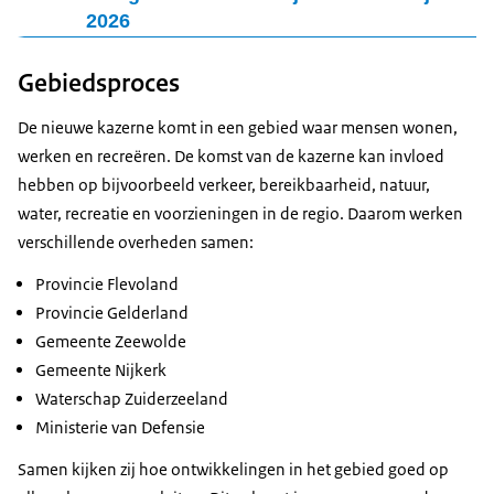
heeft ingediend, kunt tegen dit besluit in beroep gaan.
informatiebijeenkomsten. In ieder geval rond de
2026
publicatie van het voorstel projectbesluit, het ontwerp
Ruim 300 belangstellenden bezochten op 23 juni de
Gebiedsproces
projectbesluit en het definitief projectbesluit.
informatiebijeenkomst van Defensie in The Lux.
Tijdens deze avond zijn veel vragen gesteld en
De nieuwe kazerne komt in een gebied waar mensen wonen,
aandachtspunten gedeeld over onder meer de
werken en recreëren. De komst van de kazerne kan invloed
locatiekeuze, verkeer en bereikbaarheid, woningbouw,
hebben op bijvoorbeeld verkeer, bereikbaarheid, natuur,
veiligheid, leefomgeving, werkgelegenheid en de
water, recreatie en voorzieningen in de regio. Daarom werken
planning van het project.
verschillende overheden samen:
De belangrijkste onderwerpen en veelgestelde vragen
Provincie Flevoland
van de avond hebben we op een rij gezet. Deze worden
Provincie Gelderland
na de zienswijzeperiode zo veel mogelijk beantwoord.
Gemeente Zeewolde
Gemeente Nijkerk
Waterschap Zuiderzeeland
Ministerie van Defensie
Samen kijken zij hoe ontwikkelingen in het gebied goed op