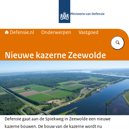
Naar de homepage van Defensie.nl
Ministerie van Defensie
Defensie.nl
Onderwerpen
Vastgoed
Vu
Nieuwe kazerne Zeewolde
Defensie gaat aan de Spiekweg in Zeewolde een nieuwe
kazerne bouwen. De bouw van de kazerne wordt nu