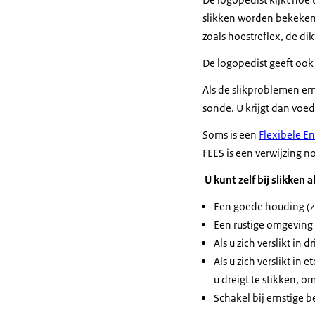
slikken worden bekeken.
zoals hoestreflex, de d
De logopedist geeft ook 
Als de slikproblemen ern
sonde. U krijgt dan voed
Soms is een
Flexibele E
FEES is een verwijzing n
U kunt zelf bij slikken a
Een goede houding (zi
Een rustige omgeving 
Als u zich verslikt in
Als u zich verslikt in
u dreigt te stikken, o
Schakel bij ernstige 