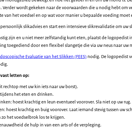
 Verder wordt gekeken naar de voorwaarden die u nodig hebt om vei
ikte van het voedsel en op wat voor manier u bepaalde voeding moet 
persoonlijk slikadvies en start een intensieve slikrevalidatie om uw s
stig zijn en u niet meer zelfstandig kunt eten, plaatst de logopedist
ing toegediend door een flexibel slangetje die via uw neus naar uw 
ndoscopische Evaluatie van het Slikken (FEES)
nodig. De logopedist vo
odig.
lvast letten op:
t rechtop met uw kin iets naar uw borst).
tijdens het eten en drinken.
 drinken: hoest krachtig en leun eventueel voorover. Sla niet op uw rug.
 eten: hoest krachtig en buig voorover. Laat iemand stevig tussen uw s
m zo het voedselbrok los te krijgen.
benauwdheid de hulp in van een arts of de verpleging.