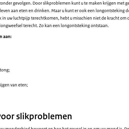
 zonder gevolgen. Door slikproblemen kunt u te maken krijgen met ge
eleven aan eten en drinken. Maar u kunt er ook een longontsteking d
k in uw luchtpijp terechtkomen, hebt u misschien niet de kracht om 
 longweefsel terecht. Zo kan een longontsteking ontstaan.
n aan:
 tong;
ijgen van eten;
voor slikproblemen
 uw mondgebied beweegt en hoe het gevoel in en om uw mond is. De 