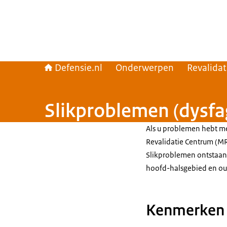
Defensie.nl
Onderwerpen
Revalida
Slikproblemen (dysfa
Als u problemen hebt me
Revalidatie Centrum (MR
Slikproblemen ontstaan 
hoofd-halsgebied en o
Kenmerken 