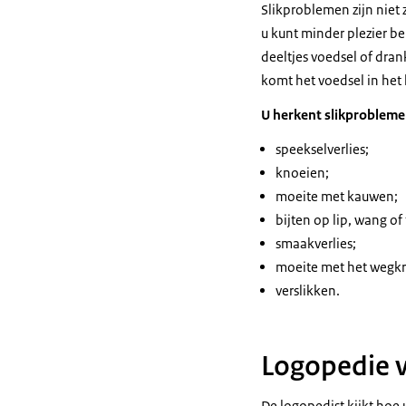
Slikproblemen zijn niet
u kunt minder plezier b
deeltjes voedsel of dran
komt het voedsel in het
U herkent slikprobleme
speekselverlies;
knoeien;
moeite met kauwen;
bijten op lip, wang of
smaakverlies;
moeite met het wegkr
verslikken.
Logopedie 
De logopedist kijkt hoe