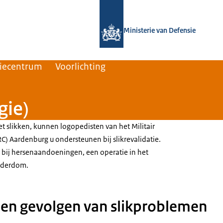
Naar de homepage van Defensie.nl
Ministerie van Defensie
tiecentrum
Voorlichting
gie)
t slikken, kunnen logopedisten van het Militair
C) Aardenburg u ondersteunen bij slikrevalidatie.
bij hersenaandoeningen, een operatie in het
uderdom.
en gevolgen van slikproblemen