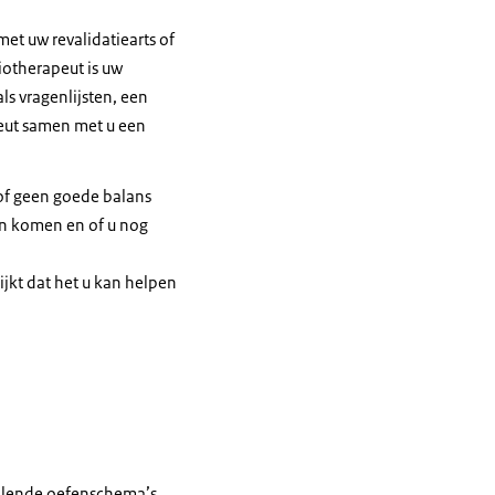
met uw revalidatiearts of
siotherapeut is uw
ls vragenlijsten, een
peut samen met u een
of geen goede balans
an komen en of u nog
jkt dat het u kan helpen
hillende oefenschema’s.