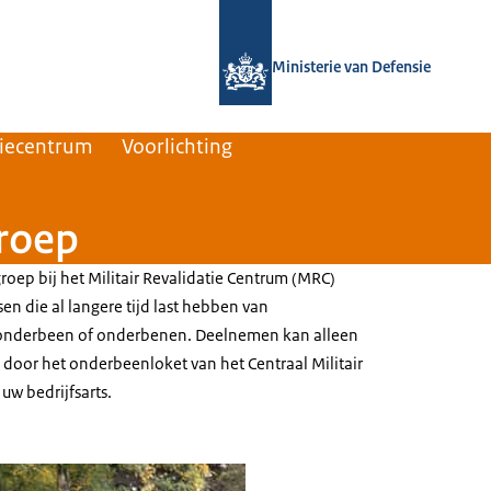
Naar de homepage van Defensie.nl
Ministerie van Defensie
tiecentrum
Voorlichting
roep
ep bij het Militair Revalidatie Centrum (MRC)
n die al langere tijd last hebben van
 onderbeen of onderbenen. Deelnemen kan alleen
 door het onderbeenloket van het Centraal Militair
uw bedrijfsarts.
en lopen op een groene atletiekbaan.