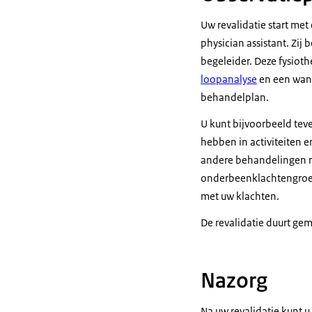
Uw revalidatie start me
physician assistant
. Zij
begeleider. Deze fysioth
loopanalyse
en een wand
behandelplan.
U kunt bijvoorbeeld tev
hebben in activiteiten 
andere behandelingen no
onderbeenklachtengroep 
met uw klachten.
De revalidatie duurt ge
Nazorg
Na uw revalidatie kunt u