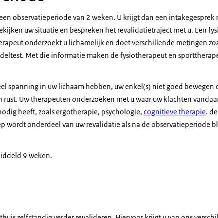
t een observatieperiode van 2 weken. U krijgt dan een
intake
gesprek 
 bekijken uw situatie en bespreken het revalidatietraject met u. Een fy
erapeut onderzoekt u lichamelijk en doet verschillende metingen zoa
eltest. Met die informatie maken de fysiotherapeut en sportthera
eel spanning in uw lichaam hebben, uw enkel(s) niet goed bewegen 
en rust. Uw therapeuten onderzoeken met u waar uw klachten vanda
dig heeft, zoals ergotherapie, psychologie,
cognitieve therapie
. de
wordt onderdeel van uw revalidatie als na de observatieperiode bli
middeld 9 weken.
 thuis zelfstandig verder revalideren. Hiervoor krijgt u van ons versc