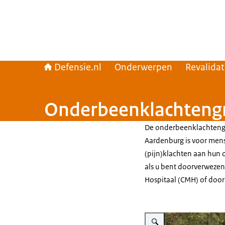
Defensie.nl
Onderwerpen
Revalida
Onderbeenklachteng
De onderbeenklachtengro
Aardenburg is voor mense
(pijn)klachten aan hun
als u bent doorverwezen
Hospitaal (CMH) of door 
Vergroot afbeelding 2 mann