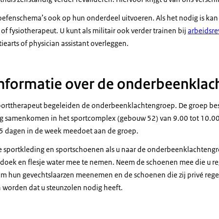
oefenschema’s ook op hun onderdeel uitvoeren. Als het nodig is kan
of fysiotherapeut. U kunt als militair ook verder trainen bij
arbeidsre
tiearts of
physician assistant
overleggen.
informatie over de onderbeenkla
porttherapeut begeleiden de onderbeenklachtengroep. De groep besta
ag samenkomen in het sportcomplex (gebouw 52) van 9.00 tot 10.00 
 5 dagen in de week meedoet aan de groep.
e sportkleding en sportschoenen als u naar de onderbeenklachtengr
doek en flesje water mee te nemen. Neem de schoenen mee die u re
m hun gevechtslaarzen meenemen en de schoenen die zij privé rege
 worden dat u steunzolen nodig heeft.