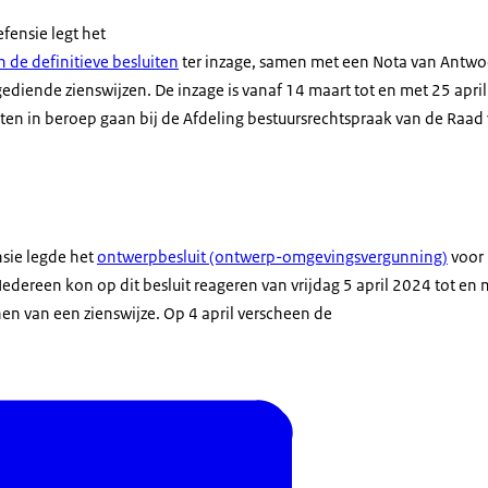
efensie legt het
n de definitieve besluiten
ter inzage, samen met een Nota van Antwoo
gediende zienswijzen. De inzage is vanaf 14 maart tot en met 25 apri
iten in beroep gaan bij de Afdeling bestuursrechtspraak van de Raad 
nsie legde het
ontwerpbesluit (ontwerp-omgevingsvergunning)
voor 
 Iedereen kon op dit besluit reageren van vrijdag 5 april 2024 tot e
en van een zienswijze. Op 4 april verscheen de