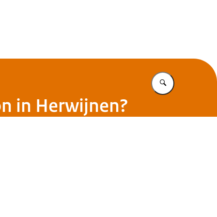
Vul in wat u z
ion in Herwijnen?