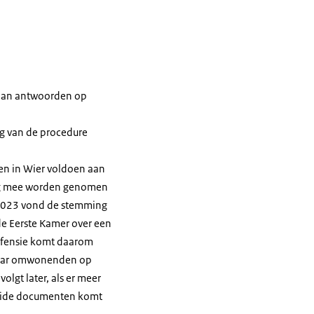
taan antwoorden op
g van de procedure
en in Wier voldoen aan
ng mee worden genomen
 2023 vond de stemming
de Eerste Kamer over een
Defensie komt daarom
 waar omwonenden op
gt later, als er meer
beide documenten komt