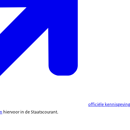
officiële kennisgevin
en
hiervoor in de Staatscourant.