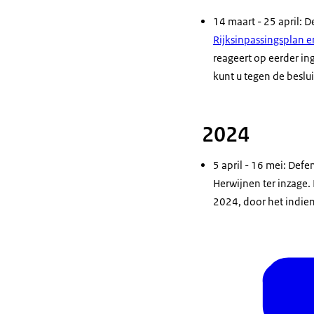
14 maart - 25 april: D
Rijksinpassingsplan e
reageert op eerder in
kunt u tegen de beslu
2024
5 april - 16 mei: Defe
Herwijnen ter inzage.
2024, door het indien