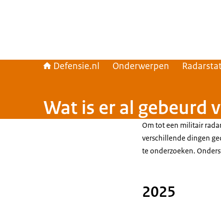
Defensie.nl
Onderwerpen
Radarstat
Wat is er al gebeurd 
Om tot een militair rada
verschillende dingen ge
te onderzoeken. Onderstaa
2025