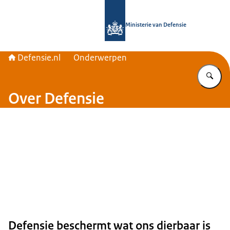
Naar de homepage van Defensie.nl
Ministerie van Defensie
Defensie.nl
Onderwerpen
Vu
Over Defensie
Defensie beschermt wat ons dierbaar is