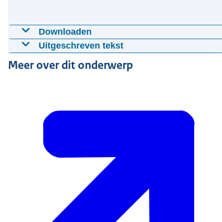
Downloaden
Defileermars van het Korps Nationale Reserve
Uitgeschreven tekst
22-07-2014
03:38
mp3
8 MB
[Marsmuziek]
Meer over dit onderwerp
Download