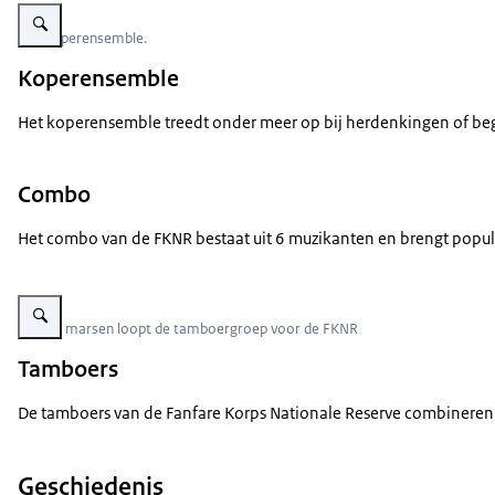
Vergroot afbeelding Koperensemble van het Fanfare 'Korps Nationale Reser
Het koperensemble.
Koperensemble
Het koperensemble treedt onder meer op bij herdenkingen of begr
Combo
Het combo van de FKNR bestaat uit 6 muzikanten en brengt populair
Vergroot afbeelding Militaire muzikanten met trommels marcheren onder 
Tijdens marsen loopt de tamboergroep voor de FKNR
Tamboers
De tamboers van de Fanfare Korps Nationale Reserve combineren mi
Geschiedenis