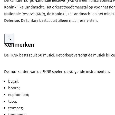
De Fanfare 'Korps Nationale Reserve' (FKNR) is een fanfareorkest 
Koninklijke Landmacht. Het orkest treedt meestal op voor het Ko
Nationale Reserve (KNR), de Koninklijke Landmacht en het minist
Defensie. De fanfare bestaat uit alleen maar reservisten.
Vergroot afbeelding Militaire muzikanten aan het marcheren.
Kenmerken
De FKNR bestaat uit 50 musici. Het orkest verzorgt de muziek bij
De muzikanten van de FKNR spelen de volgende instrumenten:
bugel;
hoorn;
euphonium;
tuba;
trompet;
trombone;