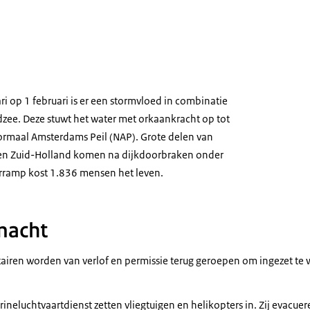
ri op 1 februari is er een stormvloed in combinatie
dzee. Deze stuwt het water met orkaankracht op tot
ormaal Amsterdams Peil (NAP). Grote delen van
en Zuid-Holland komen na dijkdoorbraken onder
urramp kost 1.836 mensen het leven.
smacht
litairen worden van verlof en permissie terug geroepen om ingezet te
ineluchtvaartdienst zetten vliegtuigen en helikopters in. Zij evacue