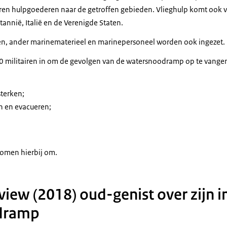
en hulpgoederen naar de getroffen gebieden. Vlieghulp komt ook v
annië, Italië en de Verenigde Staten.
en, ander marinematerieel en marinepersoneel worden ook ingezet.
0 militairen in om de gevolgen van de watersnoodramp op te van
sterken;
n en evacueren;
komen hierbij om.
view (2018) oud-genist over zijn in
dramp