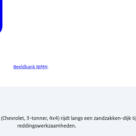
edestijd nog nooit
 ben je
Beeldbank NIMH
.
 (Chevrolet, 3-tonner, 4x4) rijdt langs een zandzakken-dijk t
reddingswerkzaamheden.