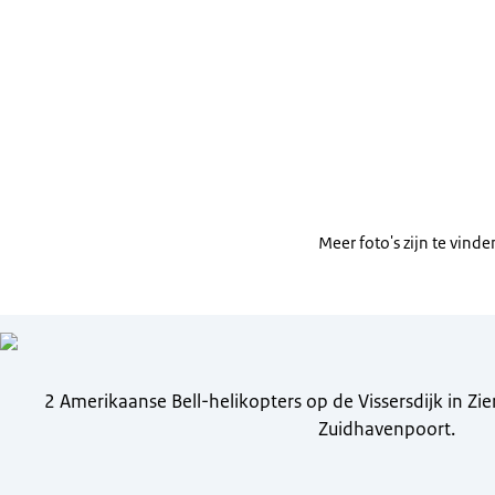
dat dat een imm
zo groot is gew
Als je later, d
opgekomen, maa
Meer foto's zijn te vinde
2 Amerikaanse Bell-helikopters op de Vissersdijk in Zi
Zuidhavenpoort.