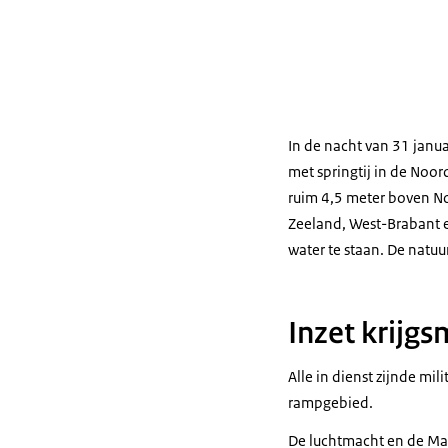
In de nacht van 31 janua
met springtij in de Noor
ruim 4,5 meter boven N
Zeeland, West-Brabant 
water te staan. De natu
Inzet krijg
Alle in dienst zijnde mi
rampgebied.
De luchtmacht en de Mar