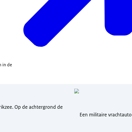
ense militaire organisatie, operatie geweest is. Ik denk dat die in vr
eest als toen.
us jaren later, collega's tegenkwam dan was het niet de vraag: Wanneer
r: Ben je van voor of na de watersnood.
n in de
erikzee. Op de achtergrond de
Een militaire vrachtauto