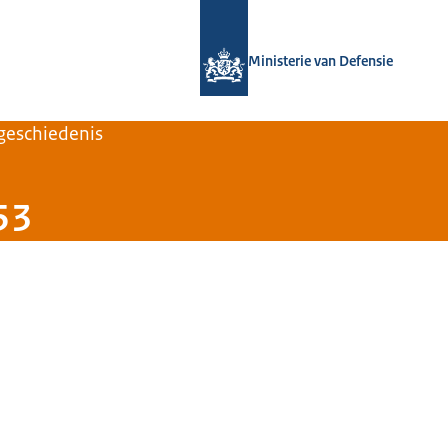
Naar de homepage van Defensie.nl
Ministerie van Defensie
 geschiedenis
53