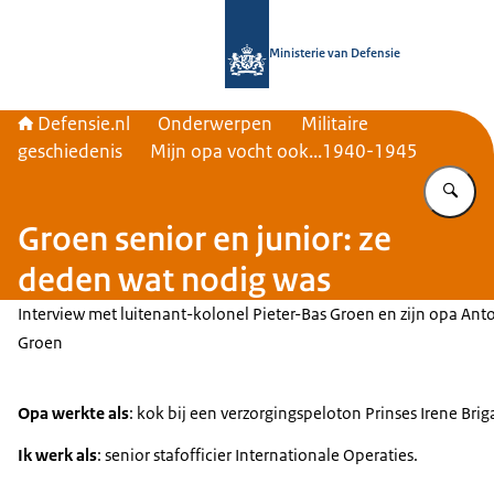
Naar de homepage van Defensie.nl
Ministerie van Defensie
Defensie.nl
Onderwerpen
Militaire
geschiedenis
Mijn opa vocht ook...1940-1945
Vu
Groen senior en junior: ze
deden wat nodig was
Interview met luitenant-kolonel Pieter-Bas Groen en zijn opa Ant
Groen
Opa werkte als
: kok bij een verzorgingspeloton Prinses Irene Bri
Ik werk als
: senior stafofficier Internationale Operaties.