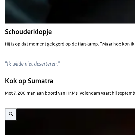
Schouderklopje
Hij is op dat moment gelegerd op de Harskamp. “Maar hoe kon ik v
"Ik wilde niet deserteren.”
Kok op Sumatra
Met 7.200 man aan boord van Hr.Ms. Volendam vaart hij september 
Vergroot afbeelding Pieter-Bas Groen met zwart-witfoto's in handen.