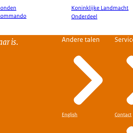
bonden
Koninklijke Landmacht
scommando
Onderdeel
ar is.
Andere talen
Servic
English
Contact