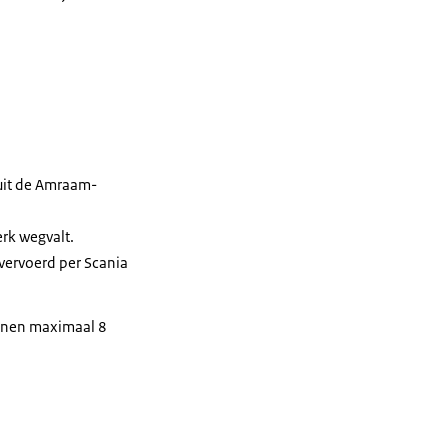
ruit de Amraam-
erk wegvalt.
vervoerd per Scania
nnen maximaal 8