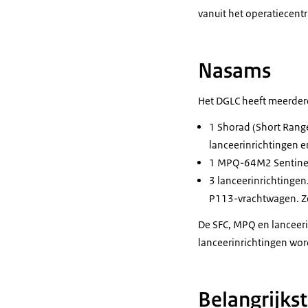
vanuit het operatiecent
Nasams
Het DGLC heeft meerder
1 Shorad
(Short Range
lanceerinrichtingen 
1 MPQ-64M2 Sentinel-r
3 lanceerinrichtinge
P113-vrachtwagen. Ze
De SFC, MPQ en lanceer
lanceerinrichtingen wo
Belangrijks