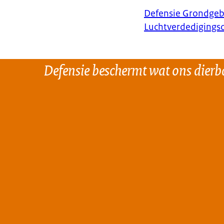
Defensie Grondge
Luchtverdediging
Defensie beschermt wat ons dierba