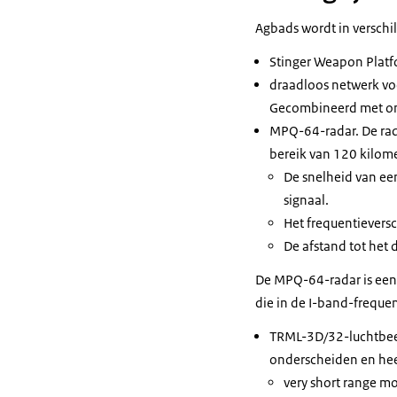
Agbads wordt in verschil
Stinger Weapon Plat
draadloos netwerk v
Gecombineerd met on
MPQ-64-radar. De rada
bereik van 120 kilome
De snelheid van ee
signaal.
Het frequentieversc
De afstand tot het 
De MPQ-64-radar is ee
die in de I-band-frequen
TRML-3D/32-luchtbeel
onderscheiden en hee
very short range m