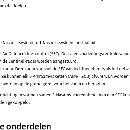
rum de doelen.
e Nasams-systemen. 1 Nasams-systeem bestaat uit:
 Air Defence) fire-control (SFC)
. Dit is een vuurleidingscentrale waa
en de Sentinel-radar worden aangestuurd.
adar. Deze radar voorziet de SFC van luchtbeeld, zelfs als het netw
n. Ze kunnen elk 6 Amraam-raketten (AIM-120B) afvuren. En worden 
 worden op de grond gezet voor het vuren en herladen.
inrichtingen vormen samen 1 Nasams-vuureenheid. Aan een SFC ku
rden gekoppeld.
te onderdelen