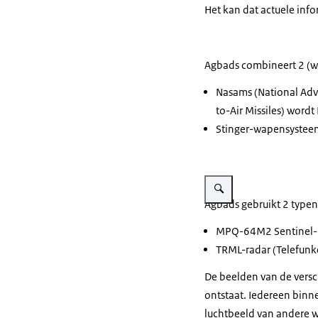
Het kan dat actuele inf
Agbads combineert 2 (
Nasams (
National Adv
to-Air Missiles
) wordt
Stinger
-wapensysteem.
Vergroot afbeelding Militai
Agbads gebruikt 2 typen
MPQ-64M2 Sentinel-r
TRML-radar (
Telefun
De beelden van de ver
ontstaat. Iedereen binn
luchtbeeld van andere w