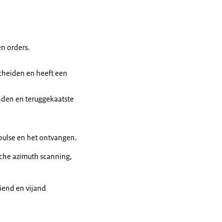
n orders.
cheiden en heeft een
nden en teruggekaatste
pulse
en het ontvangen.
che azimuth scanning,
iend en vijand