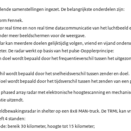
lende samenstellingen ingezet. De belangrijkste onderdelen zijn:
form
Fennek.
oor
real time
en
non real time
datacommunicatie van het luchtbeeld e
der meer beeldschermen voor de weergave.
r kan meerdere doelen gelijktijdig volgen, vriend en vijand onders
ter. De radar werkt op basis van het
pulse
-Dopplerprincipe:
n doel wordt bepaald door het frequentieverschil tussen het uitgezo
hil wordt bepaald door het snelheidsverschil tussen zender en doel.
doel wordt bepaald door het tijdsverschil tussen het zenden van een
n
phased array radar
met elektronische hoogtescanning en mechanis
tie uitzendt.
dbewakingsradar in shelter op een 8x8 MAN-truck. De TRML kan vr
ft 4 standen:
ode
: bereik 30 kilometer, hoogte tot 15 kilometer;