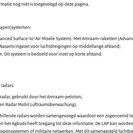
ormatie nog niet is toegevoegd op deze pagina.
wapen)systemen:
anced Surface-to-Air Missile System
). Met Amraam-raketten (
Advanc
 Nasams ingezet voor luchtdreigingen op middellange afstand;
 Dit systeem is bedoeld voor inzet op korte afstand.
ren stellen een Amraam-lanceercontainer op.
 radars:
adar, gebruikt door het Amraam-peloton;
ken Radar Mobil Luftraumüberwachung
).
schillende radars worden samengevoegd waardoor een zogenoemd
lo
en het Agbads heeft toegang tot deze informatie. De LAP kan worden
apensystemen of militaire netwerken. Met dit samengesteld luchtbee