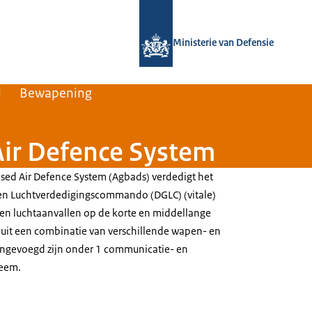
Naar de homepage van Defensie.nl
Ministerie van Defensie
l
Bewapening
ir Defence System
sed Air Defence System
(Agbads) verdedigt het
n Luchtverdedigingscommando (DGLC) (vitale)
en luchtaanvallen op de korte en middellange
 uit een combinatie van verschillende wapen- en
ngevoegd zijn onder 1 communicatie- en
eem.