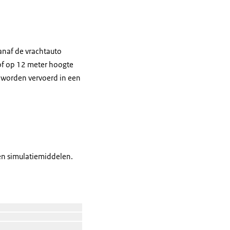
naf de vrachtauto
 of op 12 meter hoogte
g worden vervoerd in een
en simulatiemiddelen.
Open de galerij in vergrote weergave
n vergrote weergave
Open de galerij in vergrote weergave
in vergrote weergave
Open de galerij in vergrote weergave