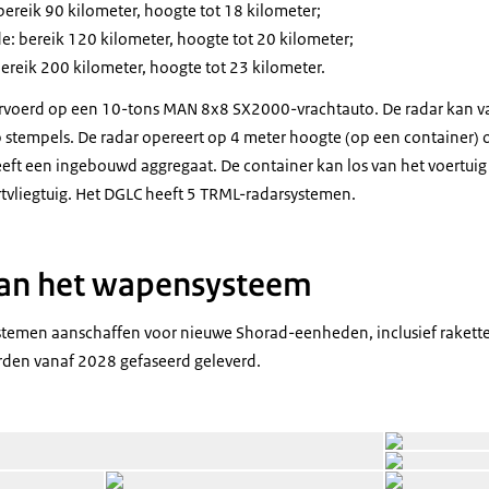
 bereik 90 kilometer, hoogte tot 18 kilometer;
de
: bereik 120 kilometer, hoogte tot 20 kilometer;
bereik 200 kilometer, hoogte tot 23 kilometer.
rvoerd op een 10-tons MAN 8x8 SX2000-vrachtauto. De radar kan va
p stempels. De radar opereert op 4 meter hoogte (op een container)
eeft een ingebouwd aggregaat. De container kan los van het voertui
tvliegtuig. Het DGLC heeft 5 TRML-radarsystemen.
an het wapensysteem
stemen aanschaffen voor nieuwe Shorad-eenheden, inclusief rakett
den vanaf 2028 gefaseerd geleverd.
Open de galerij i
Open de galerij in vergrote weergave
Open de galerij 