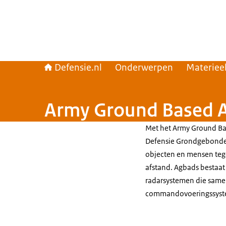
Defensie.nl
Onderwerpen
Materiee
Army Ground Based A
Met het
Army Ground Ba
Defensie Grondgebonde
objecten en mensen teg
afstand. Agbads bestaat
radarsystemen die same
commandovoeringssyst