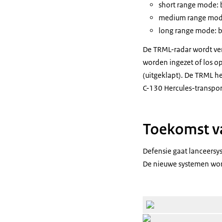
short range mode
:
medium range mo
long range mode
: 
De TRML-radar wordt ve
worden ingezet of los o
(uitgeklapt). De TRML h
C-130 Hercules-transpor
Toekomst v
Defensie gaat lanceersy
De nieuwe systemen wor